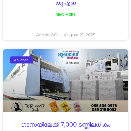
യുഎഇ
READ MORE
Admin GG
August 21, 2025
Abudhabi
ഗാസയിലേക്ക് 7,000 ടണ്ണിലധികം