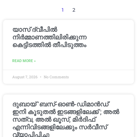
1
2
യാസ് ദ്വീപിൽ
നിർമ്മാണത്തിലിരിക്കുന്ന
കെട്ടിടത്തിൽ തീപിടുത്തം
READ MORE »
August 7, 2026
No Comments
ദുബായ് ‘ബസ്-ഓൺ-ഡിമാൻഡ്’
ഇനി കൂടുതൽ ഇടങ്ങളിലേക്ക് ; അൽ
സത്വ, അൽ ഖൂസ്, മിർദിഫ്
എന്നിവിടങ്ങളിലേക്കും സർവീസ്
വ്യാപിപ്പിച്ചു