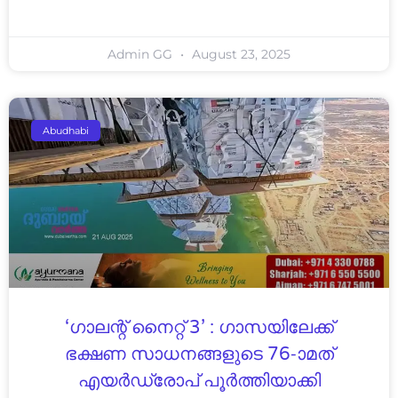
Admin GG
August 23, 2025
Abudhabi
‘ഗാലന്റ് നൈറ്റ് 3’ : ഗാസയിലേക്ക്
ഭക്ഷണ സാധനങ്ങളുടെ 76-ാമത്
എയർഡ്രോപ് പൂർത്തിയാക്കി