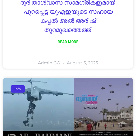
ദുരിതാശ്വാസ സാമഗ്രികളുമായി
പുറപ്പെട്ട യുഎഇയുടെ സഹായ
കപ്പൽ അൽ അരിഷ്
തുറമുഖത്തെത്തി
READ MORE
Admin GG
August 5, 2025
Info