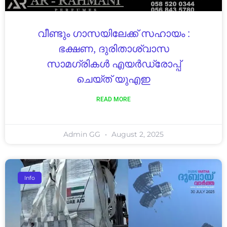
വീണ്ടും ഗാസയിലേക്ക് സഹായം :
ഭക്ഷണ, ദുരിതാശ്വാസ
സാമഗ്രികൾ എയർഡ്രോപ്പ്
ചെയ്ത് യുഎഇ
READ MORE
Admin GG
August 2, 2025
Info