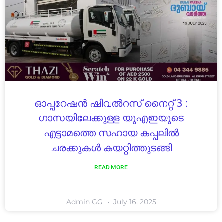
ഓപ്പറേഷൻ ഷിവല്‍റസ് നൈറ്റ് 3 :
ഗാസയിലേക്കുള്ള യുഎഇയുടെ
എട്ടാമത്തെ സഹായ കപ്പലിൽ
ചരക്കുകൾ കയറ്റിത്തുടങ്ങി
READ MORE
Admin GG
July 16, 2025