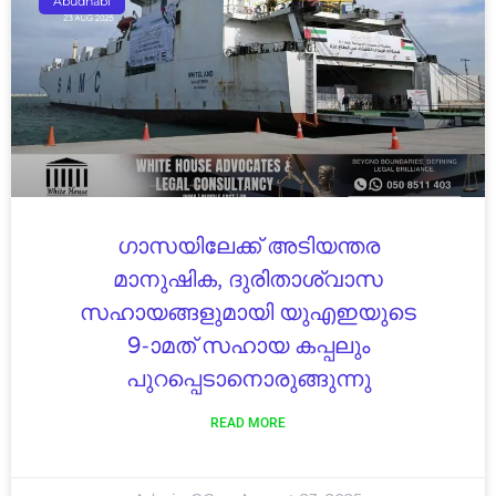
Abudhabi
ഗാസയിലേക്ക് അടിയന്തര
മാനുഷിക, ദുരിതാശ്വാസ
സഹായങ്ങളുമായി യുഎഇയുടെ
9-ാമത് സഹായ കപ്പലും
പുറപ്പെടാനൊരുങ്ങുന്നു
READ MORE