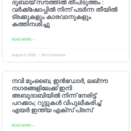
ദുബായ് സൗത്തിൽ തീപിടുത്തം :
വർക്ക്‌ഷോപ്പിൽ നിന്ന് പടർന്ന തീയിൽ
ട്രക്കുകളും കാരവാനുകളും
കത്തിനശിച്ചു
READ MORE »
August 5, 2026
No Comments
നവി മുംബൈ, ഇൻഡോർ, ലഖ്നൗ
നഗരങ്ങളിലേക്ക് ഇനി
അബുദാബിയിൽ നിന്ന് നേരിട്ട്
പറക്കാം; റൂട്ടുകൾ വിപുലീകരിച്ച്
എയർ ഇന്ത്യ എക്സ് പ്രസ്
READ MORE »