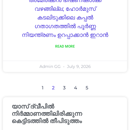
അമേരിക്കൻ ഭീഷണികൾക്ക്
വഴങ്ങില്ല; ഹോർമുസ്
കടലിടുക്കിലെ കപ്പൽ
ഗതാഗതത്തിൽ പൂർണ്ണ
നിയന്ത്രണം ഉറപ്പാക്കാൻ ഇറാൻ
READ MORE
Admin GG
July 9, 2026
1
2
3
4
5
യാസ് ദ്വീപിൽ
നിർമ്മാണത്തിലിരിക്കുന്ന
കെട്ടിടത്തിൽ തീപിടുത്തം