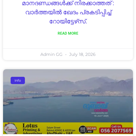
മാനദണ്ഡങ്ങൾക്ക് നിരക്കാത്തത് :
വാർത്തയിൽ ഖേദം പ്രകടിപ്പിച്ച്
റോയിട്ടേഴ്‌സ്.
READ MORE
Admin GG
July 18, 2026
Info