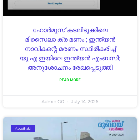
ഹോർമുസ് കടലിടുക്കിലെ
മിസൈലാ ക്ര മണം ; ഇന്ത്യൻ
നാവികന്റെ മരണം സ്ഥിരീകരിച്ച്
യു.എ.ഇയിലെ ഇന്ത്യൻ എംബസി;
അനുശോചനം രേഖപ്പെടുത്തി
READ MORE
Admin GG
July 14, 2026
Abudhabi