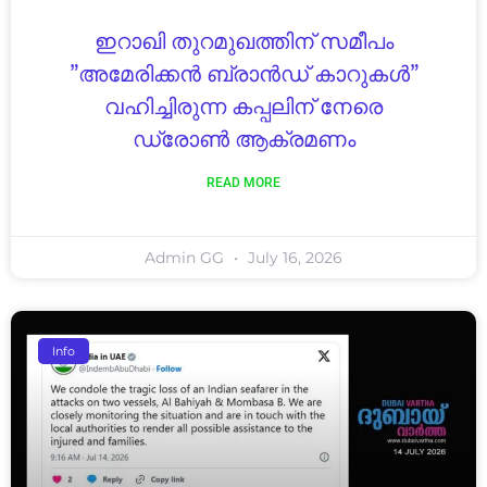
ഇറാഖി തുറമുഖത്തിന് സമീപം
”അമേരിക്കൻ ബ്രാൻഡ് കാറുകൾ”
വഹിച്ചിരുന്ന കപ്പലിന് നേരെ
ഡ്രോൺ ആക്രമണം
READ MORE
Admin GG
July 16, 2026
Info