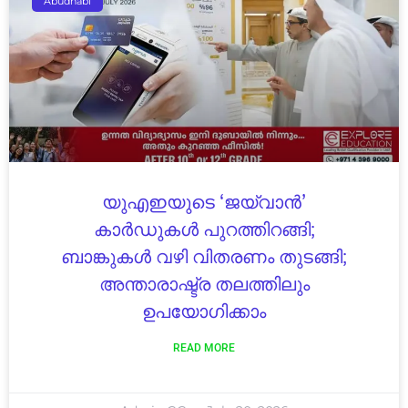
Abudhabi
യുഎഇയുടെ ‘ജയ്‌വാൻ’
കാർഡുകൾ പുറത്തിറങ്ങി;
ബാങ്കുകൾ വഴി വിതരണം തുടങ്ങി;
അന്താരാഷ്ട്ര തലത്തിലും
ഉപയോഗിക്കാം
READ MORE