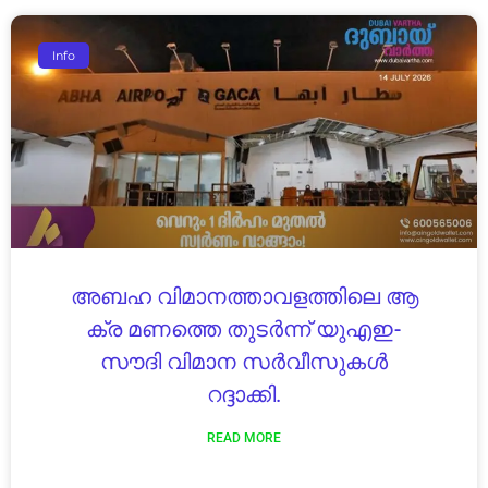
Info
അബഹ വിമാനത്താവളത്തിലെ ആ
ക്ര മണത്തെ തുടർന്ന് യുഎഇ-
സൗദി വിമാന സർവീസുകൾ
റദ്ദാക്കി.
READ MORE