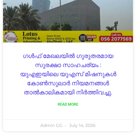
ഗൾഫ് മേഖലയിൽ ഗുരുതരമായ
സുരക്ഷാ സാഹചര്യം :
യുഎഇയിലെ യുഎസ് മിഷനുകൾ
കോൺസുലാർ നിയമനങ്ങൾ
താൽകാലികമായി നിർത്തിവച്ചു.
READ MORE
Admin GG
July 14, 2026