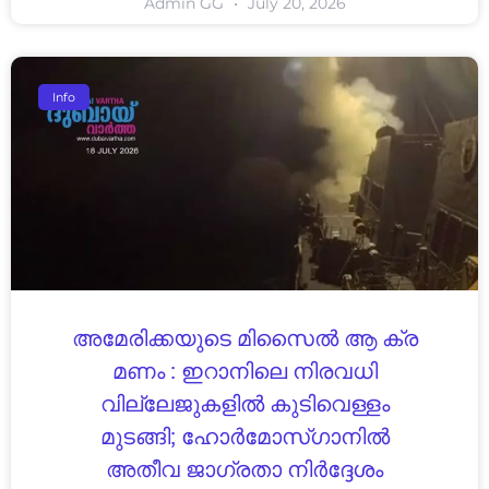
Admin GG
July 20, 2026
Info
അമേരിക്കയുടെ മിസൈൽ ആ ക്ര
മണം : ഇറാനിലെ നിരവധി
വില്ലേജുകളിൽ കുടിവെള്ളം
മുടങ്ങി; ഹോർമോസ്ഗാനിൽ
അതീവ ജാഗ്രതാ നിർദ്ദേശം