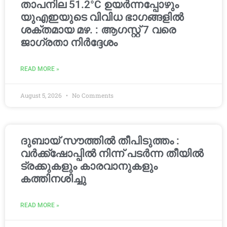
താപനില 51.2°C ഉയർന്നപ്പോഴും
യുഎഇയുടെ വിവിധ ഭാഗങ്ങളിൽ
ശക്തമായ മഴ. : ആഗസ്റ്റ് 7 വരെ
ജാഗ്രതാ നിർദ്ദേശം
READ MORE »
August 5, 2026
No Comments
ദുബായ് സൗത്തിൽ തീപിടുത്തം :
വർക്ക്‌ഷോപ്പിൽ നിന്ന് പടർന്ന തീയിൽ
ട്രക്കുകളും കാരവാനുകളും
കത്തിനശിച്ചു
READ MORE »