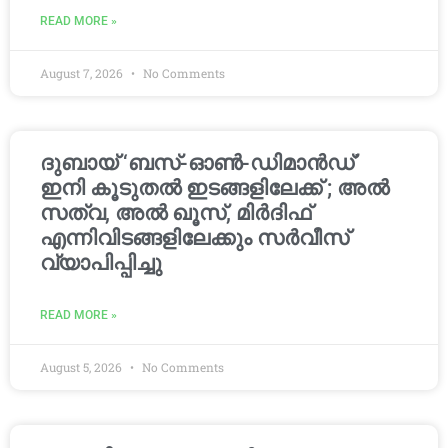
READ MORE »
August 7, 2026
No Comments
ദുബായ് ‘ബസ്-ഓൺ-ഡിമാൻഡ്’
ഇനി കൂടുതൽ ഇടങ്ങളിലേക്ക് ; അൽ
സത്വ, അൽ ഖൂസ്, മിർദിഫ്
എന്നിവിടങ്ങളിലേക്കും സർവീസ്
വ്യാപിപ്പിച്ചു
READ MORE »
August 5, 2026
No Comments