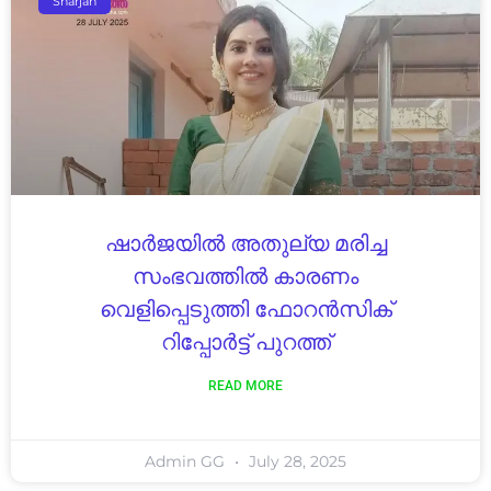
Sharjah
ഷാർജയിൽ അതുല്യ മരിച്ച
സംഭവത്തിൽ കാരണം
വെളിപ്പെടുത്തി ഫോറൻസിക്
റിപ്പോർട്ട് പുറത്ത്
READ MORE
Admin GG
July 28, 2025