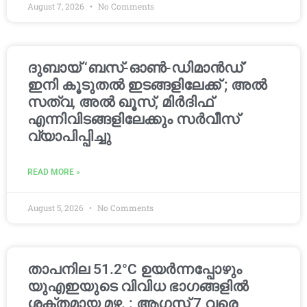
August 7, 2026
No Comments
ദുബായ് ‘ബസ്-ഓൺ-ഡിമാൻഡ്’
ഇനി കൂടുതൽ ഇടങ്ങളിലേക്ക് ; അൽ
സത്വ, അൽ ഖൂസ്, മിർദിഫ്
എന്നിവിടങ്ങളിലേക്കും സർവീസ്
വ്യാപിപ്പിച്ചു
READ MORE »
August 5, 2026
No Comments
താപനില 51.2°C ഉയർന്നപ്പോഴും
യുഎഇയുടെ വിവിധ ഭാഗങ്ങളിൽ
ശക്തമായ മഴ. : ആഗസ്റ്റ് 7 വരെ