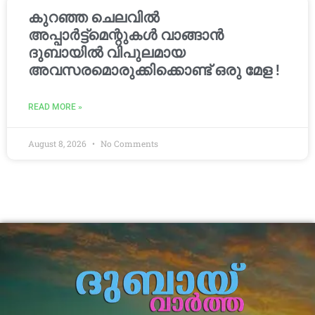
കുറഞ്ഞ ചെലവിൽ
അപ്പാർട്ട്മെന്റുകൾ വാങ്ങാൻ
ദുബായിൽ വിപുലമായ
അവസരമൊരുക്കിക്കൊണ്ട് ഒരു മേള !
READ MORE »
August 8, 2026
No Comments