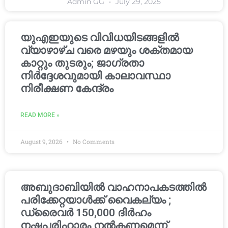
Admin GG
July 29, 2025
യുഎഇയുടെ വിവിധയിടങ്ങളിൽ
വ്യാഴാഴ്ച വരെ മഴയും ശക്തമായ
കാറ്റും തുടരും; ജാഗ്രതാ
നിർദ്ദേശവുമായി കാലാവസ്ഥാ
നിരീക്ഷണ കേന്ദ്രം
READ MORE »
August 9, 2026
No Comments
അബുദാബിയിൽ വാഹനാപകടത്തിൽ
പരിക്കേറ്റയാൾക്ക് വൈകല്യം ;
ഡ്രൈവർ 150,000 ദിർഹം
നഷ്ടപരിഹാരം നൽകണമെന്ന്