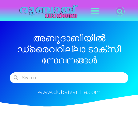
അബുദാബിയിൽ
ഡ്രൈവറില്ലാ ടാക്സി
സേവനങ്ങൾ
www.dubaivartha.com