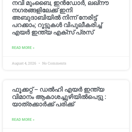
നവി മുംബൈ, ഇൻഡോർ, ലഖ്നൗ
നഗരങ്ങളിലേക്ക് ഇനി
അബുദാബിയിൽ നിന്ന് നേരിട്ട്
പറക്കാം; റൂട്ടുകൾ വിപുലീകരിച്ച്
എയർ ഇന്ത്യ എക്സ് പ്രസ്
READ MORE »
August 4, 2026
No Comments
ഫൂക്കറ്റ് – ഡൽഹി എയര്‍ ഇന്ത്യ
വിമാനം ആകാശച്ചുഴിയില്‍പെട്ടു :
യാത്രക്കാര്‍ക്ക് പരിക്ക്
READ MORE »