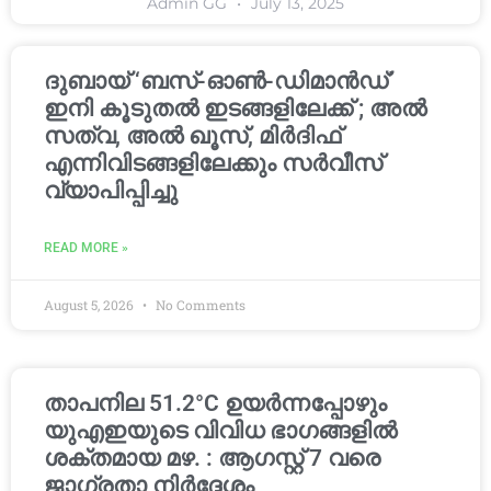
Admin GG
July 13, 2025
ദുബായ് ‘ബസ്-ഓൺ-ഡിമാൻഡ്’
ഇനി കൂടുതൽ ഇടങ്ങളിലേക്ക് ; അൽ
സത്വ, അൽ ഖൂസ്, മിർദിഫ്
എന്നിവിടങ്ങളിലേക്കും സർവീസ്
വ്യാപിപ്പിച്ചു
READ MORE »
August 5, 2026
No Comments
താപനില 51.2°C ഉയർന്നപ്പോഴും
യുഎഇയുടെ വിവിധ ഭാഗങ്ങളിൽ
ശക്തമായ മഴ. : ആഗസ്റ്റ് 7 വരെ
ജാഗ്രതാ നിർദ്ദേശം