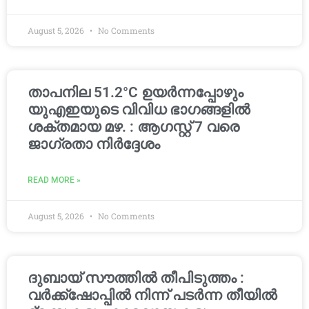
August 5, 2026
No Comments
താപനില 51.2°C ഉയർന്നപ്പോഴും
യുഎഇയുടെ വിവിധ ഭാഗങ്ങളിൽ
ശക്തമായ മഴ. : ആഗസ്റ്റ് 7 വരെ
ജാഗ്രതാ നിർദ്ദേശം
READ MORE »
August 5, 2026
No Comments
ദുബായ് സൗത്തിൽ തീപിടുത്തം :
വർക്ക്‌ഷോപ്പിൽ നിന്ന് പടർന്ന തീയിൽ