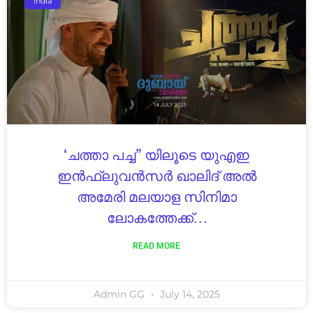
India
‘ചത്താ പച്ച” യിലൂടെ യുഎഇ
ഇൻഫ്ലുവൻസർ ഖാലിദ് അൽ
അമേരി മലയാള സിനിമാ
ലോകത്തേക്ക്…
READ MORE
Admin GG
July 14, 2025