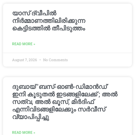
യാസ് ദ്വീപിൽ
നിർമ്മാണത്തിലിരിക്കുന്ന
കെട്ടിടത്തിൽ തീപിടുത്തം
READ MORE »
August 7, 2026
No Comments
ദുബായ് ‘ബസ്-ഓൺ-ഡിമാൻഡ്’
ഇനി കൂടുതൽ ഇടങ്ങളിലേക്ക് ; അൽ
സത്വ, അൽ ഖൂസ്, മിർദിഫ്
എന്നിവിടങ്ങളിലേക്കും സർവീസ്
വ്യാപിപ്പിച്ചു
READ MORE »