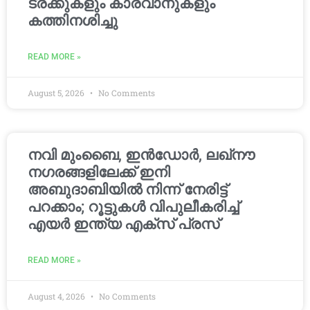
ട്രക്കുകളും കാരവാനുകളും
കത്തിനശിച്ചു
READ MORE »
August 5, 2026
No Comments
നവി മുംബൈ, ഇൻഡോർ, ലഖ്നൗ
നഗരങ്ങളിലേക്ക് ഇനി
അബുദാബിയിൽ നിന്ന് നേരിട്ട്
പറക്കാം; റൂട്ടുകൾ വിപുലീകരിച്ച്
എയർ ഇന്ത്യ എക്സ് പ്രസ്
READ MORE »
August 4, 2026
No Comments