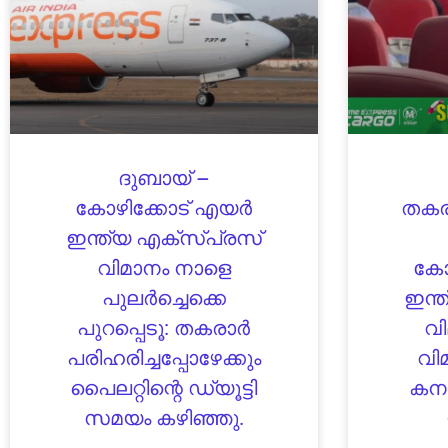
ദുബായ് –
കോഴിക്കോട് എയർ
തകരാ
ഇന്ത്യ എക്‌സ്പ്രസ്
വിമാനം നാളെ
കോ
പുലർച്ചെക്കെ
ഇന്ത
പുറപ്പെടൂ: തകരാർ
വി
പരിഹരിച്ചപ്പോഴേക്കും
വി
പൈലറ്റിന്റെ ഡ്യൂട്ടി
കനത
സമയം കഴിഞ്ഞു.