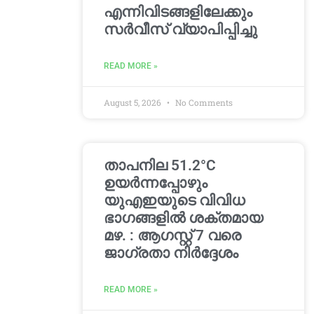
എന്നിവിടങ്ങളിലേക്കും
സർവീസ് വ്യാപിപ്പിച്ചു
READ MORE »
August 5, 2026
No Comments
താപനില 51.2°C
ഉയർന്നപ്പോഴും
യുഎഇയുടെ വിവിധ
ഭാഗങ്ങളിൽ ശക്തമായ
മഴ. : ആഗസ്റ്റ് 7 വരെ
ജാഗ്രതാ നിർദ്ദേശം
READ MORE »