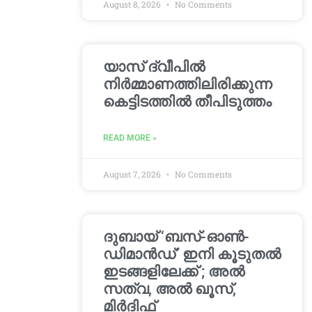
August 8, 2026
No Comments
യാസ് ദ്വീപിൽ
നിർമ്മാണത്തിലിരിക്കുന്ന
കെട്ടിടത്തിൽ തീപിടുത്തം
READ MORE »
August 7, 2026
No Comments
ദുബായ് ‘ബസ്-ഓൺ-
ഡിമാൻഡ്’ ഇനി കൂടുതൽ
ഇടങ്ങളിലേക്ക് ; അൽ
സത്വ, അൽ ഖൂസ്,
മിർദിഫ്