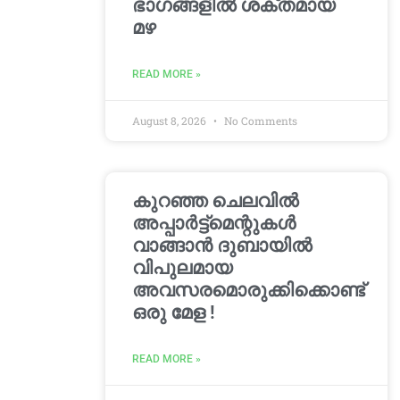
ഭാഗങ്ങളിൽ ശക്തമായ
മഴ
READ MORE »
August 8, 2026
No Comments
കുറഞ്ഞ ചെലവിൽ
അപ്പാർട്ട്മെന്റുകൾ
വാങ്ങാൻ ദുബായിൽ
വിപുലമായ
അവസരമൊരുക്കിക്കൊണ്ട്
ഒരു മേള !
READ MORE »