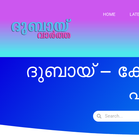
HOME
LAT
ദുബായ് – ക
എ