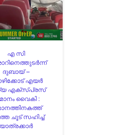
എ സി
റിനെത്തുടർന്ന്
ദുബായ് –
ഴിക്കോട് എയർ
്യ എക്‌സ്പ്രസ്
മാനം വൈകി :
മാനത്തിനകത്ത്
്ത ചൂട് സഹിച്ച്
യാത്രക്കാർ