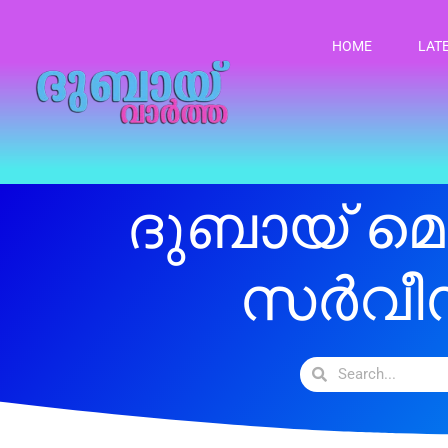
HOME
LAT
ദുബായ് മ
സർവീ