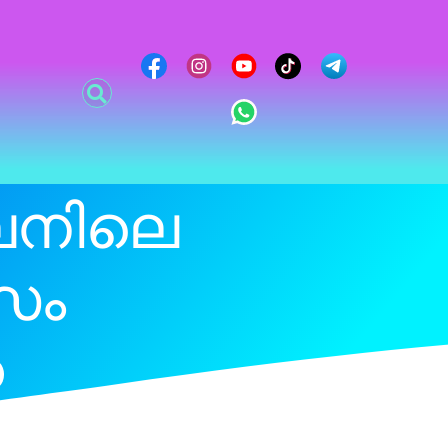
ൈനിലെ
സം