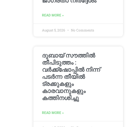
ജാഗ്രതാ നിർദ്ദേശം
READ MORE »
August 5, 2026
No Comments
ദുബായ് സൗത്തിൽ
തീപിടുത്തം :
വർക്ക്‌ഷോപ്പിൽ നിന്ന്
പടർന്ന തീയിൽ
ട്രക്കുകളും
കാരവാനുകളും
കത്തിനശിച്ചു
READ MORE »