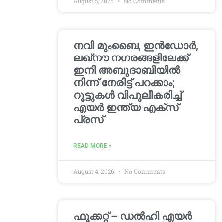
August 5, 2026
No Comments
നവി മുംബൈ, ഇൻഡോർ,
ലഖ്നൗ നഗരങ്ങളിലേക്ക്
ഇനി അബുദാബിയിൽ
നിന്ന് നേരിട്ട് പറക്കാം;
റൂട്ടുകൾ വിപുലീകരിച്ച്
എയർ ഇന്ത്യ എക്സ്
പ്രസ്
READ MORE »
August 4, 2026
No Comments
ഫൂക്കറ്റ് – ഡൽഹി എയര്‍