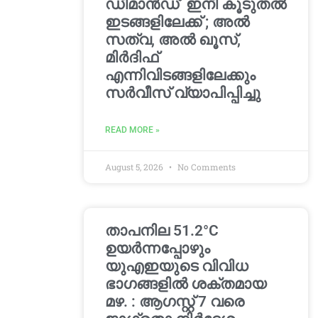
ഡിമാൻഡ്’ ഇനി കൂടുതൽ
ഇടങ്ങളിലേക്ക് ; അൽ
സത്വ, അൽ ഖൂസ്,
മിർദിഫ്
എന്നിവിടങ്ങളിലേക്കും
സർവീസ് വ്യാപിപ്പിച്ചു
READ MORE »
August 5, 2026
No Comments
താപനില 51.2°C
ഉയർന്നപ്പോഴും
യുഎഇയുടെ വിവിധ
ഭാഗങ്ങളിൽ ശക്തമായ
മഴ. : ആഗസ്റ്റ് 7 വരെ