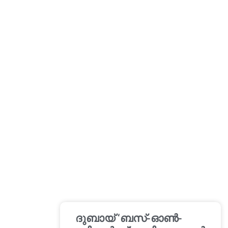
ദുബായ് ‘ബസ്-ഓൺ-