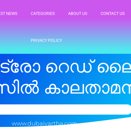
EST NEWS
CATEGORIES
ABOUT US
CONTACT US
PRIVACY POLICY
െട്രോ റെഡ് ല
സിൽ കാലതാമ
www.dubaivartha.com