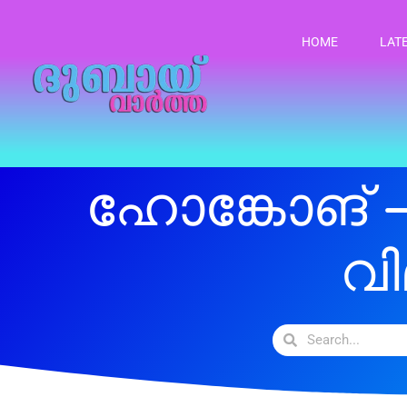
HOME
LAT
ഹോങ്കോങ് 
വി