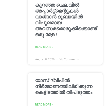
കുറഞ്ഞ ചെലവിൽ
അപ്പാർട്ട്മെന്റുകൾ
വാങ്ങാൻ ദുബായിൽ
വിപുലമായ
അവസരമൊരുക്കിക്കൊണ്ട്
ഒരു മേള !
READ MORE »
August 8, 2026
No Comments
യാസ് ദ്വീപിൽ
നിർമ്മാണത്തിലിരിക്കുന്ന
കെട്ടിടത്തിൽ തീപിടുത്തം
READ MORE »