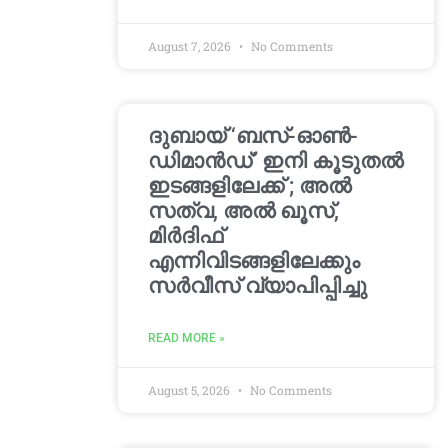
August 7, 2026
No Comments
ദുബായ് ‘ബസ്-ഓൺ-
ഡിമാൻഡ്’ ഇനി കൂടുതൽ
ഇടങ്ങളിലേക്ക് ; അൽ
സത്വ, അൽ ഖൂസ്,
മിർദിഫ്
എന്നിവിടങ്ങളിലേക്കും
സർവീസ് വ്യാപിപ്പിച്ചു
READ MORE »
August 5, 2026
No Comments