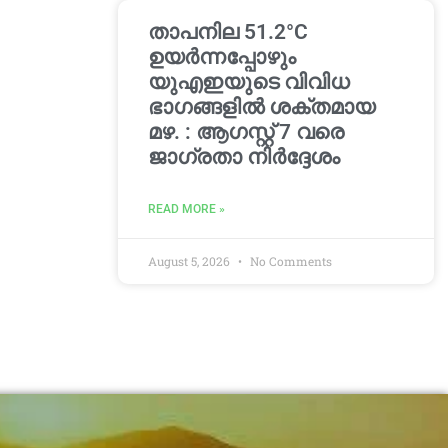
താപനില 51.2°C
ഉയർന്നപ്പോഴും
യുഎഇയുടെ വിവിധ
ഭാഗങ്ങളിൽ ശക്തമായ
മഴ. : ആഗസ്റ്റ് 7 വരെ
ജാഗ്രതാ നിർദ്ദേശം
READ MORE »
August 5, 2026
No Comments