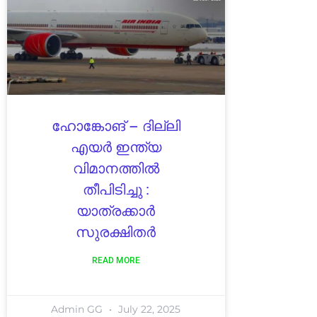
ഹോങ്കോങ് – ദില്ലി
എയർ ഇന്ത്യ
വിമാനത്തിൽ
തീപിടിച്ചു :
യാത്രക്കാർ
സുരക്ഷിതർ
READ MORE
Admin GG
July 22, 2025