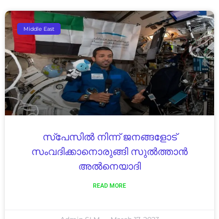
Middle East
സ്പേസിൽ നിന്ന് ജനങ്ങളോട്
സംവദിക്കാനൊരുങ്ങി സുൽത്താൻ
അൽനെയാദി
READ MORE