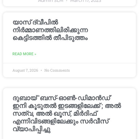
Admin SLM
March 17, 2023
യാസ് ദ്വീപിൽ
നിർമ്മാണത്തിലിരിക്കുന്ന
കെട്ടിടത്തിൽ തീപിടുത്തം
READ MORE »
August 7, 2026
No Comments
ദുബായ് ‘ബസ്-ഓൺ-ഡിമാൻഡ്’
ഇനി കൂടുതൽ ഇടങ്ങളിലേക്ക് ; അൽ
സത്വ, അൽ ഖൂസ്, മിർദിഫ്
എന്നിവിടങ്ങളിലേക്കും സർവീസ്
വ്യാപിപ്പിച്ചു