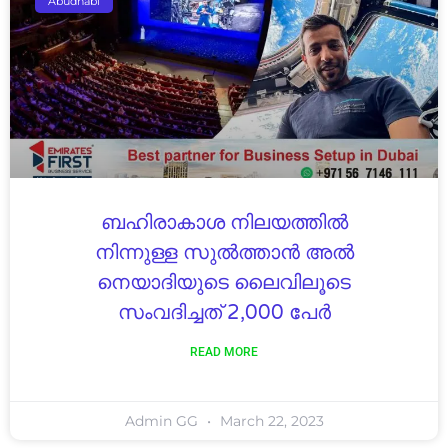
Abudhabi
ബഹിരാകാശ നിലയത്തിൽ
നിന്നുള്ള സുൽത്താൻ അൽ
നെയാദിയുടെ ലൈവിലൂടെ
സംവദിച്ചത് 2,000 പേർ
READ MORE
Admin GG
March 22, 2023