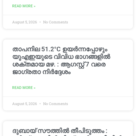
READ MORE »
August 5, 2026
No Comments
താപനില 51.2°C ഉയർന്നപ്പോഴും
യുഎഇയുടെ വിവിധ ഭാഗങ്ങളിൽ
ശക്തമായ മഴ. : ആഗസ്റ്റ് 7 വരെ
ജാഗ്രതാ നിർദ്ദേശം
READ MORE »
August 5, 2026
No Comments
ദുബായ് സൗത്തിൽ തീപിടുത്തം :