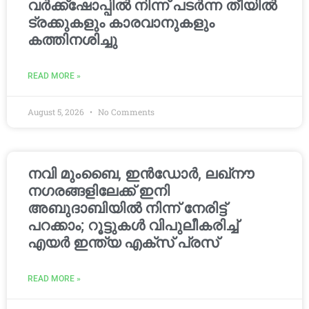
വർക്ക്‌ഷോപ്പിൽ നിന്ന് പടർന്ന തീയിൽ
ട്രക്കുകളും കാരവാനുകളും
കത്തിനശിച്ചു
READ MORE »
August 5, 2026
No Comments
നവി മുംബൈ, ഇൻഡോർ, ലഖ്നൗ
നഗരങ്ങളിലേക്ക് ഇനി
അബുദാബിയിൽ നിന്ന് നേരിട്ട്
പറക്കാം; റൂട്ടുകൾ വിപുലീകരിച്ച്
എയർ ഇന്ത്യ എക്സ് പ്രസ്
READ MORE »