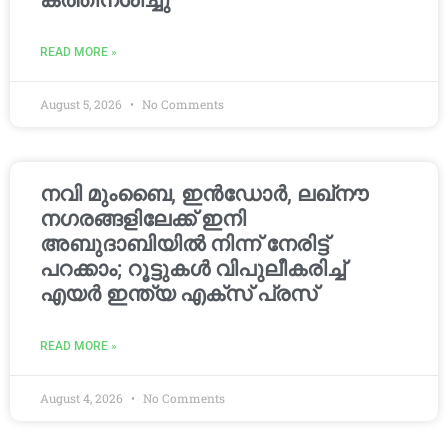
കത്തിനശിച്ചു
READ MORE »
August 5, 2026
No Comments
നവി മുംബൈ, ഇൻഡോർ, ലഖ്നൗ
നഗരങ്ങളിലേക്ക് ഇനി
അബുദാബിയിൽ നിന്ന് നേരിട്ട്
പറക്കാം; റൂട്ടുകൾ വിപുലീകരിച്ച്
എയർ ഇന്ത്യ എക്സ് പ്രസ്
READ MORE »
August 4, 2026
No Comments