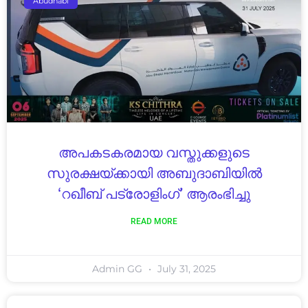
Abudhabi
അപകടകരമായ വസ്തുക്കളുടെ
സുരക്ഷയ്ക്കായി അബുദാബിയിൽ
‘റഖീബ് പട്രോളിംഗ്’ ആരംഭിച്ചു
READ MORE
Admin GG
July 31, 2025