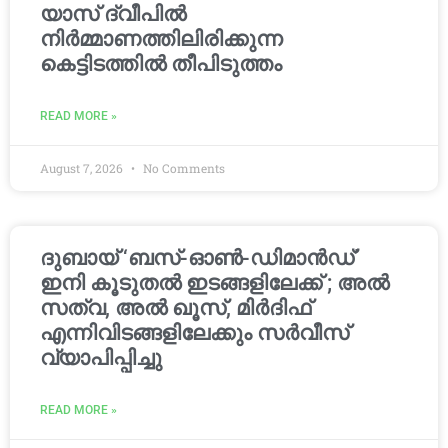
യാസ് ദ്വീപിൽ
നിർമ്മാണത്തിലിരിക്കുന്ന
കെട്ടിടത്തിൽ തീപിടുത്തം
READ MORE »
August 7, 2026
No Comments
ദുബായ് ‘ബസ്-ഓൺ-ഡിമാൻഡ്’
ഇനി കൂടുതൽ ഇടങ്ങളിലേക്ക് ; അൽ
സത്വ, അൽ ഖൂസ്, മിർദിഫ്
എന്നിവിടങ്ങളിലേക്കും സർവീസ്
വ്യാപിപ്പിച്ചു
READ MORE »