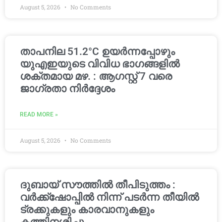
August 5, 2026
No Comments
താപനില 51.2°C ഉയർന്നപ്പോഴും
യുഎഇയുടെ വിവിധ ഭാഗങ്ങളിൽ
ശക്തമായ മഴ. : ആഗസ്റ്റ് 7 വരെ
ജാഗ്രതാ നിർദ്ദേശം
READ MORE »
August 5, 2026
No Comments
ദുബായ് സൗത്തിൽ തീപിടുത്തം :
വർക്ക്‌ഷോപ്പിൽ നിന്ന് പടർന്ന തീയിൽ
ട്രക്കുകളും കാരവാനുകളും