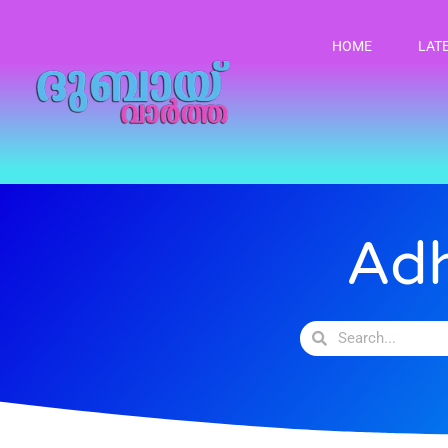
HOME
LAT
Adh