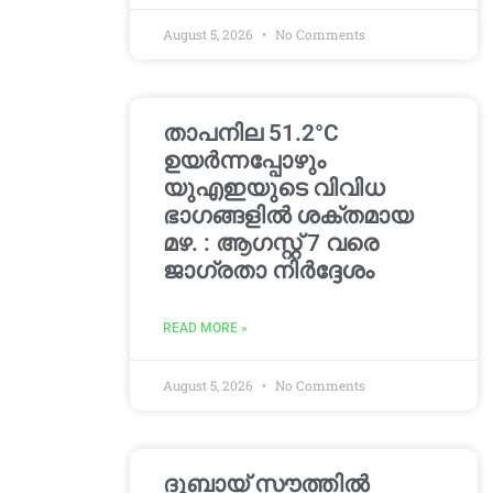
August 5, 2026
No Comments
താപനില 51.2°C
ഉയർന്നപ്പോഴും
യുഎഇയുടെ വിവിധ
ഭാഗങ്ങളിൽ ശക്തമായ
മഴ. : ആഗസ്റ്റ് 7 വരെ
ജാഗ്രതാ നിർദ്ദേശം
READ MORE »
August 5, 2026
No Comments
ദുബായ് സൗത്തിൽ