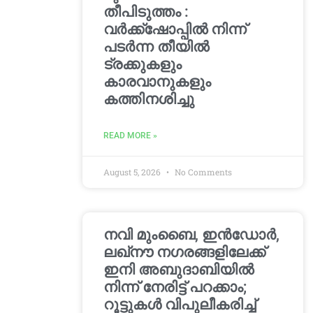
തീപിടുത്തം :
വർക്ക്‌ഷോപ്പിൽ നിന്ന്
പടർന്ന തീയിൽ
ട്രക്കുകളും
കാരവാനുകളും
കത്തിനശിച്ചു
READ MORE »
August 5, 2026
No Comments
നവി മുംബൈ, ഇൻഡോർ,
ലഖ്നൗ നഗരങ്ങളിലേക്ക്
ഇനി അബുദാബിയിൽ
നിന്ന് നേരിട്ട് പറക്കാം;
റൂട്ടുകൾ വിപുലീകരിച്ച്