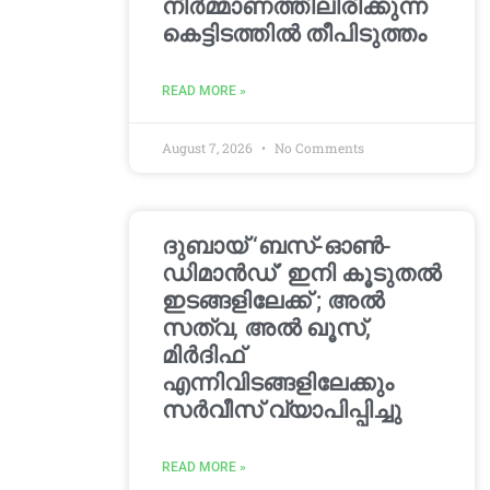
നിർമ്മാണത്തിലിരിക്കുന്ന
കെട്ടിടത്തിൽ തീപിടുത്തം
READ MORE »
August 7, 2026
No Comments
ദുബായ് ‘ബസ്-ഓൺ-
ഡിമാൻഡ്’ ഇനി കൂടുതൽ
ഇടങ്ങളിലേക്ക് ; അൽ
സത്വ, അൽ ഖൂസ്,
മിർദിഫ്
എന്നിവിടങ്ങളിലേക്കും
സർവീസ് വ്യാപിപ്പിച്ചു
READ MORE »