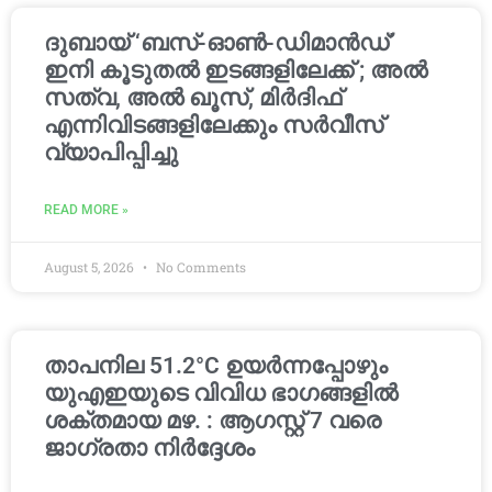
ദുബായ് ‘ബസ്-ഓൺ-ഡിമാൻഡ്’
ഇനി കൂടുതൽ ഇടങ്ങളിലേക്ക് ; അൽ
സത്വ, അൽ ഖൂസ്, മിർദിഫ്
എന്നിവിടങ്ങളിലേക്കും സർവീസ്
വ്യാപിപ്പിച്ചു
READ MORE »
August 5, 2026
No Comments
താപനില 51.2°C ഉയർന്നപ്പോഴും
യുഎഇയുടെ വിവിധ ഭാഗങ്ങളിൽ
ശക്തമായ മഴ. : ആഗസ്റ്റ് 7 വരെ
ജാഗ്രതാ നിർദ്ദേശം