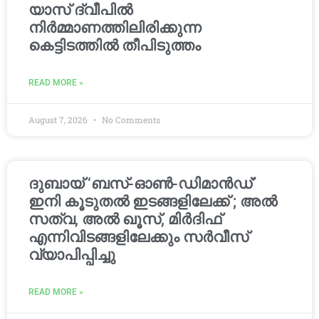
യാസ് ദ്വീപിൽ
നിർമ്മാണത്തിലിരിക്കുന്ന
കെട്ടിടത്തിൽ തീപിടുത്തം
READ MORE »
August 7, 2026
No Comments
ദുബായ് ‘ബസ്-ഓൺ-ഡിമാൻഡ്’
ഇനി കൂടുതൽ ഇടങ്ങളിലേക്ക് ; അൽ
സത്വ, അൽ ഖൂസ്, മിർദിഫ്
എന്നിവിടങ്ങളിലേക്കും സർവീസ്
വ്യാപിപ്പിച്ചു
READ MORE »