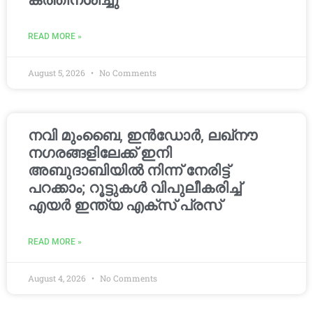
കത്തിനശിച്ചു
READ MORE »
August 5, 2026
No Comments
നവി മുംബൈ, ഇൻഡോർ, ലഖ്നൗ
നഗരങ്ങളിലേക്ക് ഇനി
അബുദാബിയിൽ നിന്ന് നേരിട്ട്
പറക്കാം; റൂട്ടുകൾ വിപുലീകരിച്ച്
എയർ ഇന്ത്യ എക്സ് പ്രസ്
READ MORE »
August 4, 2026
No Comments