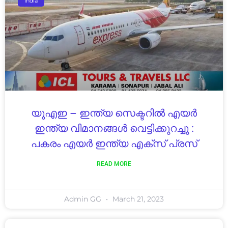
India
യുഎഇ – ഇന്ത്യ സെക്ടറിൽ എയർ
ഇന്ത്യ വിമാനങ്ങൾ വെട്ടിക്കുറച്ചു :
പകരം എയർ ഇന്ത്യ എക്സ് പ്രസ്
READ MORE
Admin GG
March 21, 2023