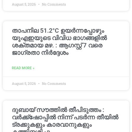
August 5, 2026
No Comments
താപനില 51.2°C ഉയർന്നപ്പോഴും
യുഎഇയുടെ വിവിധ ഭാഗങ്ങളിൽ
ശക്തമായ മഴ. : ആഗസ്റ്റ് 7 വരെ
ജാഗ്രതാ നിർദ്ദേശം
READ MORE »
August 5, 2026
No Comments
ദുബായ് സൗത്തിൽ തീപിടുത്തം :
വർക്ക്‌ഷോപ്പിൽ നിന്ന് പടർന്ന തീയിൽ
ട്രക്കുകളും കാരവാനുകളും