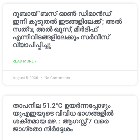
ദുബായ് ‘ബസ്-ഓൺ-ഡിമാൻഡ്’
ഇനി കൂടുതൽ ഇടങ്ങളിലേക്ക് ; അൽ
സത്വ, അൽ ഖൂസ്, മിർദിഫ്
എന്നിവിടങ്ങളിലേക്കും സർവീസ്
വ്യാപിപ്പിച്ചു
READ MORE »
August 5, 2026
No Comments
താപനില 51.2°C ഉയർന്നപ്പോഴും
യുഎഇയുടെ വിവിധ ഭാഗങ്ങളിൽ
ശക്തമായ മഴ. : ആഗസ്റ്റ് 7 വരെ
ജാഗ്രതാ നിർദ്ദേശം