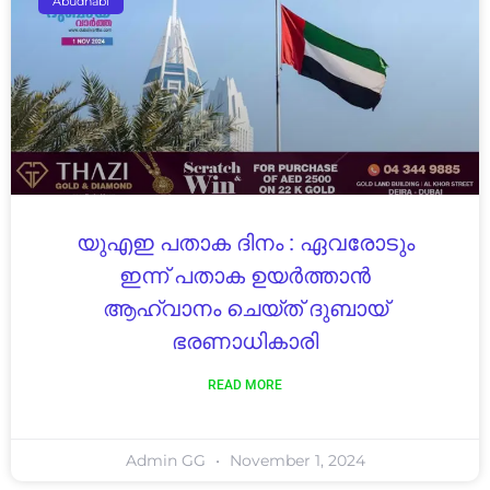
Abudhabi
യുഎഇ പതാക ദിനം : ഏവരോടും
ഇന്ന് പതാക ഉയർത്താൻ
ആഹ്വാനം ചെയ്ത് ദുബായ്
ഭരണാധികാരി
READ MORE
Admin GG
November 1, 2024