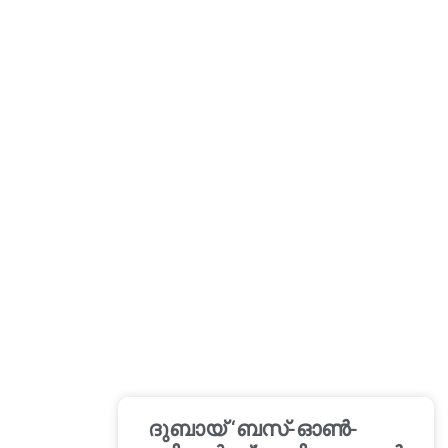
ദുബായ് ‘ബസ്-ഓൺ-