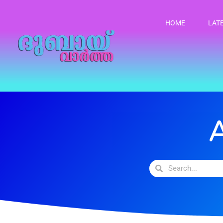
HOME
LAT
A