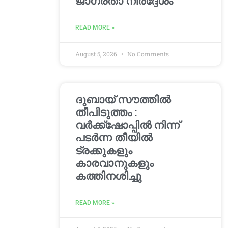
ജാഗ്രതാ നിർദ്ദേശം
READ MORE »
August 5, 2026
No Comments
ദുബായ് സൗത്തിൽ
തീപിടുത്തം :
വർക്ക്‌ഷോപ്പിൽ നിന്ന്
പടർന്ന തീയിൽ
ട്രക്കുകളും
കാരവാനുകളും
കത്തിനശിച്ചു
READ MORE »