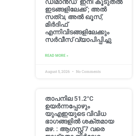
ഡിമാൻഡ്’ ഇനി കൂടുതൽ
ഇടങ്ങളിലേക്ക് ; അൽ
സത്വ, അൽ ഖൂസ്,
മിർദിഫ്
എന്നിവിടങ്ങളിലേക്കും
സർവീസ് വ്യാപിപ്പിച്ചു
READ MORE »
August 5, 2026
No Comments
താപനില 51.2°C
ഉയർന്നപ്പോഴും
യുഎഇയുടെ വിവിധ
ഭാഗങ്ങളിൽ ശക്തമായ
മഴ. : ആഗസ്റ്റ് 7 വരെ