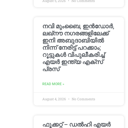
August 5, 2026
No Comments
നവി മുംബൈ, ഇൻഡോർ,
ലഖ്നൗ നഗരങ്ങളിലേക്ക്
ഇനി അബുദാബിയിൽ
നിന്ന് നേരിട്ട് പറക്കാം;
റൂട്ടുകൾ വിപുലീകരിച്ച്
എയർ ഇന്ത്യ എക്സ്
പ്രസ്
READ MORE »
August 4, 2026
No Comments
ഫൂക്കറ്റ് – ഡൽഹി എയര്‍