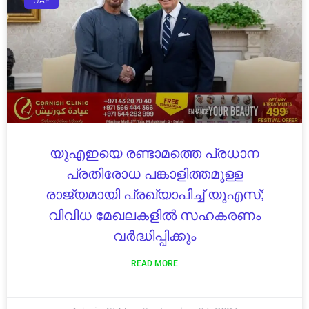
UAE
യുഎഇയെ രണ്ടാമത്തെ പ്രധാന
പ്രതിരോധ പങ്കാളിത്തമുള്ള
രാജ്യമായി പ്രഖ്യാപിച്ച് യുഎസ്;
വിവിധ മേഖലകളിൽ സഹകരണം
വർദ്ധിപ്പിക്കും
READ MORE