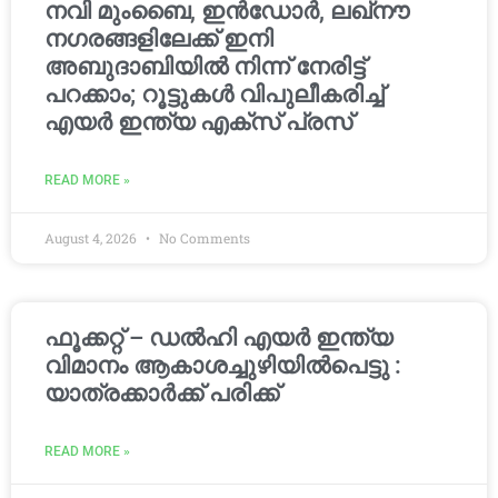
നവി മുംബൈ, ഇൻഡോർ, ലഖ്നൗ
നഗരങ്ങളിലേക്ക് ഇനി
അബുദാബിയിൽ നിന്ന് നേരിട്ട്
പറക്കാം; റൂട്ടുകൾ വിപുലീകരിച്ച്
എയർ ഇന്ത്യ എക്സ് പ്രസ്
READ MORE »
August 4, 2026
No Comments
ഫൂക്കറ്റ് – ഡൽഹി എയര്‍ ഇന്ത്യ
വിമാനം ആകാശച്ചുഴിയില്‍പെട്ടു :
യാത്രക്കാര്‍ക്ക് പരിക്ക്
READ MORE »