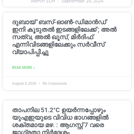
Admin SLM
September 24, 2024
ദുബായ് ‘ബസ്-ഓൺ-ഡിമാൻഡ്’
ഇനി കൂടുതൽ ഇടങ്ങളിലേക്ക് ; അൽ
സത്വ, അൽ ഖൂസ്, മിർദിഫ്
എന്നിവിടങ്ങളിലേക്കും സർവീസ്
വ്യാപിപ്പിച്ചു
READ MORE »
August 5, 2026
No Comments
താപനില 51.2°C ഉയർന്നപ്പോഴും
യുഎഇയുടെ വിവിധ ഭാഗങ്ങളിൽ
ശക്തമായ മഴ. : ആഗസ്റ്റ് 7 വരെ
ജാഗ്രതാ നിർദ്ദേശം