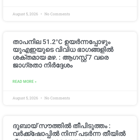
August 5, 2026
No Comments
താപനില 51.2°C ഉയർന്നപ്പോഴും
യുഎഇയുടെ വിവിധ ഭാഗങ്ങളിൽ
ശക്തമായ മഴ. : ആഗസ്റ്റ് 7 വരെ
ജാഗ്രതാ നിർദ്ദേശം
READ MORE »
August 5, 2026
No Comments
ദുബായ് സൗത്തിൽ തീപിടുത്തം :
വർക്ക്‌ഷോപ്പിൽ നിന്ന് പടർന്ന തീയിൽ