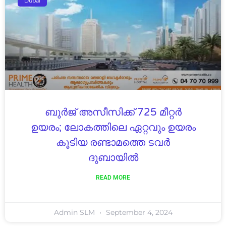
Dubai
ബുർജ് അസീസിക്ക് 725 മീറ്റർ
ഉയരം; ലോകത്തിലെ ഏറ്റവും ഉയരം
കൂടിയ രണ്ടാമത്തെ ടവർ
ദുബായിൽ
READ MORE
Admin SLM
September 4, 2024