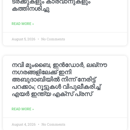
ട്രക്കുകളും കാരവാനുകളും
കത്തിനശിച്ചു
READ MORE »
August 5, 2026
No Comments
നവി മുംബൈ, ഇൻഡോർ, ലഖ്നൗ
നഗരങ്ങളിലേക്ക് ഇനി
അബുദാബിയിൽ നിന്ന് നേരിട്ട്
പറക്കാം; റൂട്ടുകൾ വിപുലീകരിച്ച്
എയർ ഇന്ത്യ എക്സ് പ്രസ്
READ MORE »
August 4, 2026
No Comments