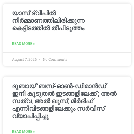
യാസ് ദ്വീപിൽ
നിർമ്മാണത്തിലിരിക്കുന്ന
കെട്ടിടത്തിൽ തീപിടുത്തം
READ MORE »
August 7, 2026
No Comments
ദുബായ് ‘ബസ്-ഓൺ-ഡിമാൻഡ്’
ഇനി കൂടുതൽ ഇടങ്ങളിലേക്ക് ; അൽ
സത്വ, അൽ ഖൂസ്, മിർദിഫ്
എന്നിവിടങ്ങളിലേക്കും സർവീസ്
വ്യാപിപ്പിച്ചു
READ MORE »