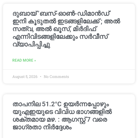
ദുബായ് ‘ബസ്-ഓൺ-ഡിമാൻഡ്’
ഇനി കൂടുതൽ ഇടങ്ങളിലേക്ക് ; അൽ
സത്വ, അൽ ഖൂസ്, മിർദിഫ്
എന്നിവിടങ്ങളിലേക്കും സർവീസ്
വ്യാപിപ്പിച്ചു
READ MORE »
August 5, 2026
No Comments
താപനില 51.2°C ഉയർന്നപ്പോഴും
യുഎഇയുടെ വിവിധ ഭാഗങ്ങളിൽ
ശക്തമായ മഴ. : ആഗസ്റ്റ് 7 വരെ
ജാഗ്രതാ നിർദ്ദേശം