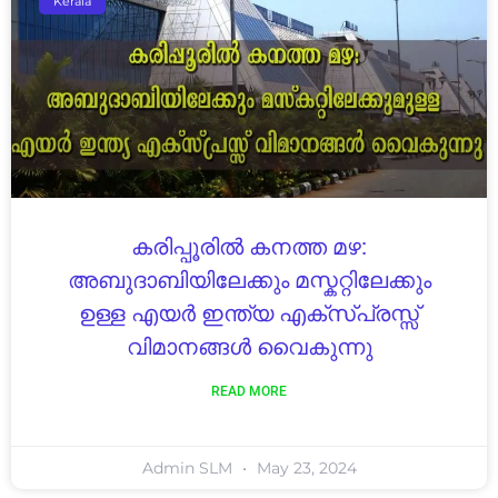
Kerala
കരിപ്പൂരിൽ കനത്ത മഴ:
അബുദാബിയിലേക്കും മസ്കറ്റിലേക്കും
ഉള്ള എയർ ഇന്ത്യ എക്‌സ്പ്രസ്സ്
വിമാനങ്ങൾ വൈകുന്നു
READ MORE
Admin SLM
May 23, 2024