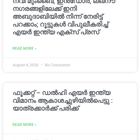
നവി മുംബൈ, ഇൻഡോർ, ലഖ്നൗ
നഗരങ്ങളിലേക്ക് ഇനി
അബുദാബിയിൽ നിന്ന് നേരിട്ട്
പറക്കാം; റൂട്ടുകൾ വിപുലീകരിച്ച്
എയർ ഇന്ത്യ എക്സ് പ്രസ്
READ MORE »
August 4, 2026
No Comments
ഫൂക്കറ്റ് – ഡൽഹി എയര്‍ ഇന്ത്യ
വിമാനം ആകാശച്ചുഴിയില്‍പെട്ടു :
യാത്രക്കാര്‍ക്ക് പരിക്ക്
READ MORE »