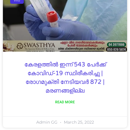
Info
കേരളത്തിൽ ഇന്ന് 543 പേര്‍ക്ക്
കോവിഡ്-19 സ്ഥിരീകരിച്ചു |
രോഗമുക്തി നേടിയവര്‍ 872 |
മരണങ്ങളില്ല
READ MORE
Admin GG
March 25, 2022