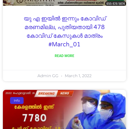
യു എ ഇയിൽ ഇന്നും കോവിഡ്
മരണമില്ല, പുതിയതായി 478
കോവിഡ് കേസുകൾ മാത്രം
#March_01
READ MORE
Admin GG
March 1, 2022
Info