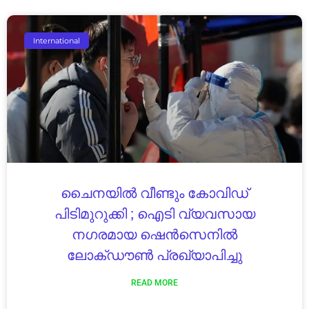
International
ചൈനയിൽ വീണ്ടും കോവിഡ്
പിടിമുറുക്കി ; ഐടി വ്യവസായ
നഗരമായ ഷെൻസെനിൽ
ലോക്ഡൗൺ പ്രഖ്യാപിച്ചു
READ MORE