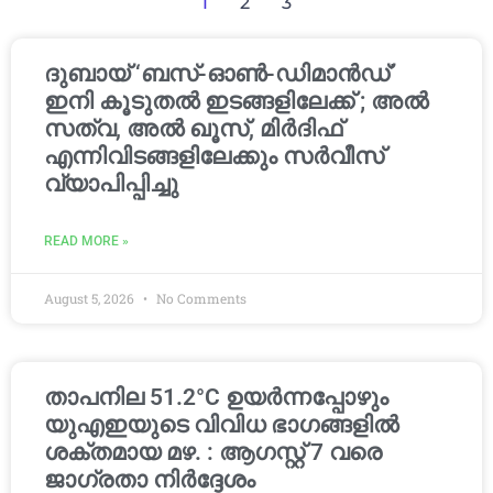
1
2
3
ദുബായ് ‘ബസ്-ഓൺ-ഡിമാൻഡ്’
ഇനി കൂടുതൽ ഇടങ്ങളിലേക്ക് ; അൽ
സത്വ, അൽ ഖൂസ്, മിർദിഫ്
എന്നിവിടങ്ങളിലേക്കും സർവീസ്
വ്യാപിപ്പിച്ചു
READ MORE »
August 5, 2026
No Comments
താപനില 51.2°C ഉയർന്നപ്പോഴും
യുഎഇയുടെ വിവിധ ഭാഗങ്ങളിൽ
ശക്തമായ മഴ. : ആഗസ്റ്റ് 7 വരെ
ജാഗ്രതാ നിർദ്ദേശം