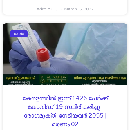
Admin GG
March 15, 2022
Kerala
കേരളത്തിൽ ഇന്ന് 1426 പേര്‍ക്ക്
കോവിഡ്-19 സ്ഥിരീകരിച്ചു |
രോഗമുക്തി നേടിയവര്‍ 2055 |
മരണം 02