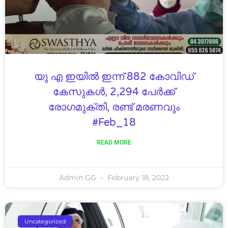
യു എ ഇയിൽ ഇന്ന് 882 കോവിഡ്
കേസുകൾ, 2,294 പേർക്ക്
രോഗമുക്‌തി, രണ്ട് മരണവും
#Feb_18
READ MORE
Admin GG
February 18, 2022
Uncategorized