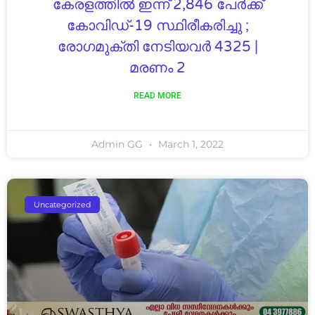
കേരളത്തിൽ ഇന്ന് 2,846 പേര്‍ക്ക്
കോവിഡ്-19 സ്ഥിരീകരിച്ചു ;
രോഗമുക്തി നേടിയവര്‍ 4325 |
മരണം 2
READ MORE
Admin GG
March 1, 2022
Uncategorized