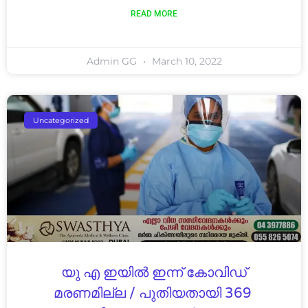
READ MORE
Admin GG
March 10, 2022
Uncategorized
യു എ ഇയിൽ ഇന്ന് കോവിഡ്
മരണമില്ല / പുതിയതായി 369