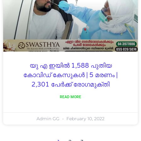
യു എ ഇയിൽ 1,588 പുതിയ
കോവിഡ് കേസുകൾ | 5 മരണം |
2,301 പേർക്ക് രോഗമുക്തി
READ MORE
Admin GG
February 10, 2022