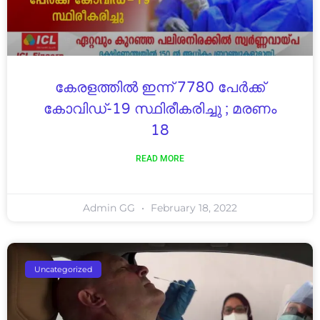
കേരളത്തിൽ ഇന്ന് 7780 പേര്‍ക്ക്
കോവിഡ്-19 സ്ഥിരീകരിച്ചു ; മരണം
18
READ MORE
Admin GG
February 18, 2022
Uncategorized