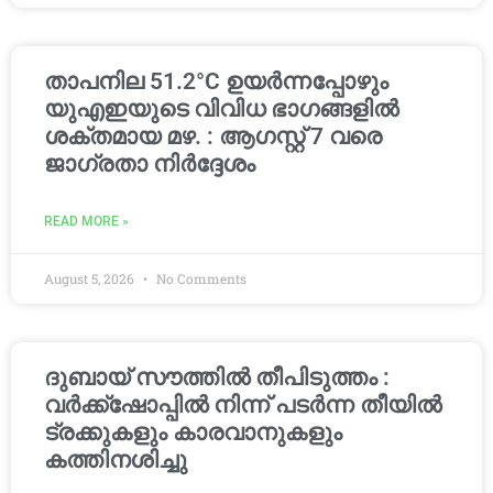
താപനില 51.2°C ഉയർന്നപ്പോഴും
യുഎഇയുടെ വിവിധ ഭാഗങ്ങളിൽ
ശക്തമായ മഴ. : ആഗസ്റ്റ് 7 വരെ
ജാഗ്രതാ നിർദ്ദേശം
READ MORE »
August 5, 2026
No Comments
ദുബായ് സൗത്തിൽ തീപിടുത്തം :
വർക്ക്‌ഷോപ്പിൽ നിന്ന് പടർന്ന തീയിൽ
ട്രക്കുകളും കാരവാനുകളും
കത്തിനശിച്ചു