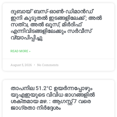
ദുബായ് ‘ബസ്-ഓൺ-ഡിമാൻഡ്’
ഇനി കൂടുതൽ ഇടങ്ങളിലേക്ക് ; അൽ
സത്വ, അൽ ഖൂസ്, മിർദിഫ്
എന്നിവിടങ്ങളിലേക്കും സർവീസ്
വ്യാപിപ്പിച്ചു
READ MORE »
August 5, 2026
No Comments
താപനില 51.2°C ഉയർന്നപ്പോഴും
യുഎഇയുടെ വിവിധ ഭാഗങ്ങളിൽ
ശക്തമായ മഴ. : ആഗസ്റ്റ് 7 വരെ
ജാഗ്രതാ നിർദ്ദേശം