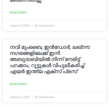
കത്തിനശിച്ചു
READ MORE »
August 5, 2026
No Comments
നവി മുംബൈ, ഇൻഡോർ, ലഖ്നൗ
നഗരങ്ങളിലേക്ക് ഇനി
അബുദാബിയിൽ നിന്ന് നേരിട്ട്
പറക്കാം; റൂട്ടുകൾ വിപുലീകരിച്ച്
എയർ ഇന്ത്യ എക്സ് പ്രസ്
READ MORE »
August 4, 2026
No Comments