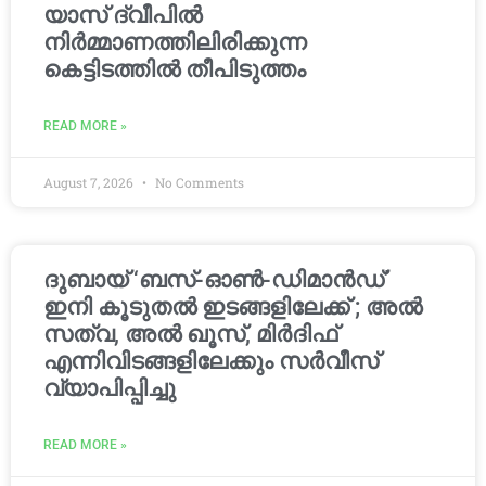
യാസ് ദ്വീപിൽ
നിർമ്മാണത്തിലിരിക്കുന്ന
കെട്ടിടത്തിൽ തീപിടുത്തം
READ MORE »
August 7, 2026
No Comments
ദുബായ് ‘ബസ്-ഓൺ-ഡിമാൻഡ്’
ഇനി കൂടുതൽ ഇടങ്ങളിലേക്ക് ; അൽ
സത്വ, അൽ ഖൂസ്, മിർദിഫ്
എന്നിവിടങ്ങളിലേക്കും സർവീസ്
വ്യാപിപ്പിച്ചു
READ MORE »