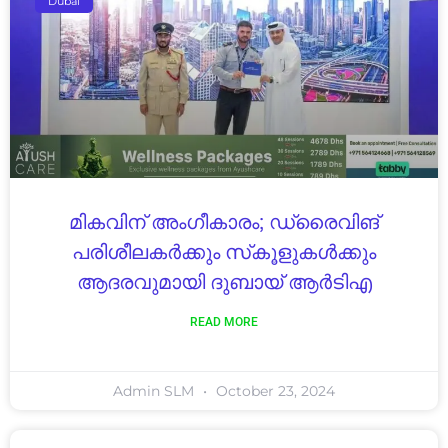
Dubai
മികവിന് അംഗീകാരം; ഡ്രൈവിങ്
പരിശീലകർക്കും സ്‌കൂളുകൾക്കും
ആദരവുമായി ദുബായ് ആർടിഎ
READ MORE
Admin SLM
October 23, 2024