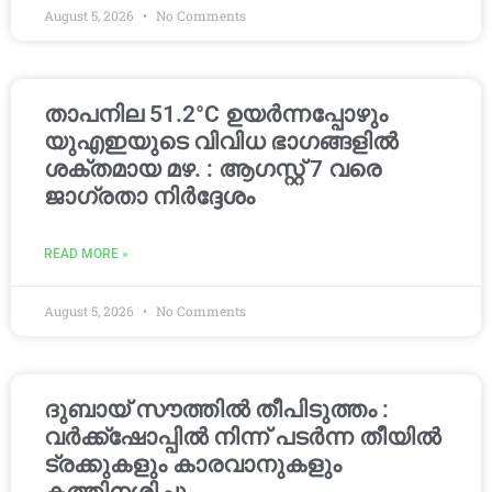
August 5, 2026
No Comments
താപനില 51.2°C ഉയർന്നപ്പോഴും
യുഎഇയുടെ വിവിധ ഭാഗങ്ങളിൽ
ശക്തമായ മഴ. : ആഗസ്റ്റ് 7 വരെ
ജാഗ്രതാ നിർദ്ദേശം
READ MORE »
August 5, 2026
No Comments
ദുബായ് സൗത്തിൽ തീപിടുത്തം :
വർക്ക്‌ഷോപ്പിൽ നിന്ന് പടർന്ന തീയിൽ
ട്രക്കുകളും കാരവാനുകളും