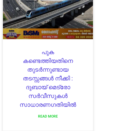
പുക
കണ്ടെത്തിയതിനെ
തുടർന്നുണ്ടായ
തടസ്സങ്ങൾ നീക്കി :
ദുബായ് മെട്രോ
സർവീസുകൾ
സാധാരണഗതിയിൽ
READ MORE