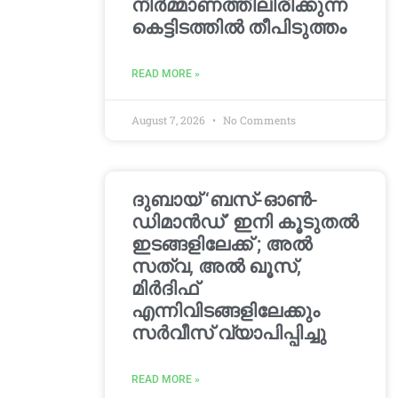
നിർമ്മാണത്തിലിരിക്കുന്ന
കെട്ടിടത്തിൽ തീപിടുത്തം
READ MORE »
August 7, 2026
No Comments
ദുബായ് ‘ബസ്-ഓൺ-
ഡിമാൻഡ്’ ഇനി കൂടുതൽ
ഇടങ്ങളിലേക്ക് ; അൽ
സത്വ, അൽ ഖൂസ്,
മിർദിഫ്
എന്നിവിടങ്ങളിലേക്കും
സർവീസ് വ്യാപിപ്പിച്ചു
READ MORE »