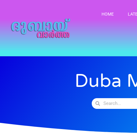
HOME
LAT
Duba M