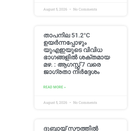
August 5, 2026
No Comments
താപനില 51.2°C
ഉയർന്നപ്പോഴും
യുഎഇയുടെ വിവിധ
ഭാഗങ്ങളിൽ ശക്തമായ
മഴ. : ആഗസ്റ്റ് 7 വരെ
ജാഗ്രതാ നിർദ്ദേശം
READ MORE »
August 5, 2026
No Comments
ദുബായ് സൗത്തിൽ