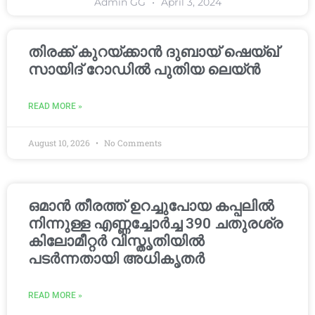
Admin GG
April 3, 2024
തിരക്ക് കുറയ്ക്കാൻ ദുബായ് ഷെയ്ഖ്
സായിദ് റോഡിൽ പുതിയ ലെയ്ൻ
READ MORE »
August 10, 2026
No Comments
ഒമാൻ തീരത്ത് ഉറച്ചുപോയ കപ്പലിൽ
നിന്നുള്ള എണ്ണച്ചോർച്ച 390 ചതുരശ്ര
കിലോമീറ്റർ വിസ്തൃതിയിൽ
പടർന്നതായി അധികൃതർ
READ MORE »