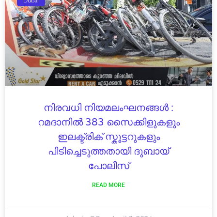
Dubai
നിരവധി നിയമലംഘനങ്ങൾ :
റമദാനിൽ 383 സൈക്കിളുകളും
ഇലക്ട്രിക് സ്കൂട്ടറുകളും
പിടിച്ചെടുത്തതായി ദുബായ്
പോലീസ്
READ MORE