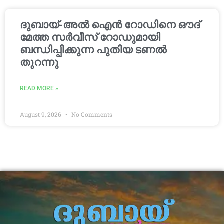
ദുബായ്-അൽ ഐൻ റോഡിനെ ഔദ്
മേത്ത സർവീസ് റോഡുമായി
ബന്ധിപ്പിക്കുന്ന പുതിയ ടണൽ
തുറന്നു
READ MORE »
August 9, 2026
No Comments