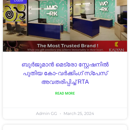
Dubai
ബുർജുമാൻ മെട്രോ സ്റ്റേഷനിൽ
പുതിയ കോ-വർക്കിംഗ് സ്പേസ്
അവതരിപ്പിച്ച് RTA
READ MORE
Admin GG
March 25, 2024