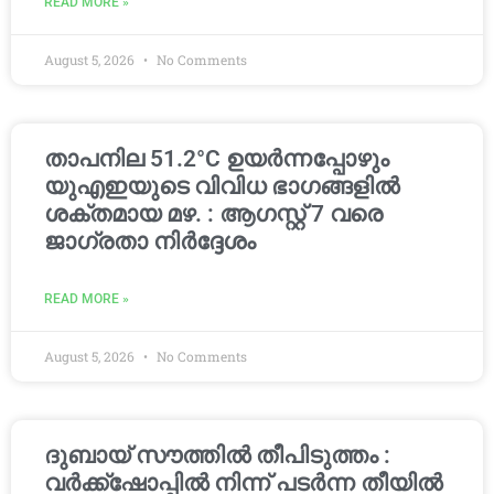
READ MORE »
August 5, 2026
No Comments
താപനില 51.2°C ഉയർന്നപ്പോഴും
യുഎഇയുടെ വിവിധ ഭാഗങ്ങളിൽ
ശക്തമായ മഴ. : ആഗസ്റ്റ് 7 വരെ
ജാഗ്രതാ നിർദ്ദേശം
READ MORE »
August 5, 2026
No Comments
ദുബായ് സൗത്തിൽ തീപിടുത്തം :
വർക്ക്‌ഷോപ്പിൽ നിന്ന് പടർന്ന തീയിൽ