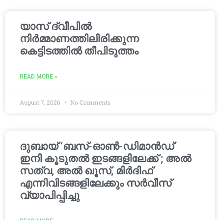
യാസ് ദ്വീപിൽ
നിർമ്മാണത്തിലിരിക്കുന്ന
കെട്ടിടത്തിൽ തീപിടുത്തം
READ MORE »
August 7, 2026
No Comments
ദുബായ് ‘ബസ്-ഓൺ-ഡിമാൻഡ്’
ഇനി കൂടുതൽ ഇടങ്ങളിലേക്ക് ; അൽ
സത്വ, അൽ ഖൂസ്, മിർദിഫ്
എന്നിവിടങ്ങളിലേക്കും സർവീസ്
വ്യാപിപ്പിച്ചു