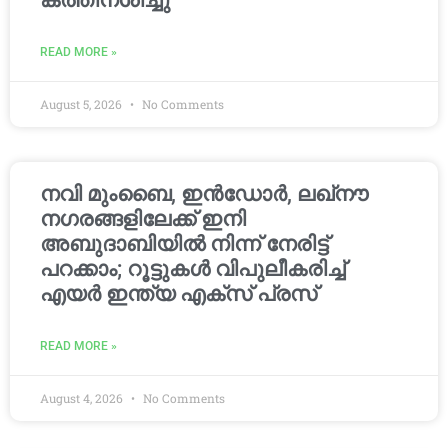
കത്തിനശിച്ചു
READ MORE »
August 5, 2026
No Comments
നവി മുംബൈ, ഇൻഡോർ, ലഖ്നൗ
നഗരങ്ങളിലേക്ക് ഇനി
അബുദാബിയിൽ നിന്ന് നേരിട്ട്
പറക്കാം; റൂട്ടുകൾ വിപുലീകരിച്ച്
എയർ ഇന്ത്യ എക്സ് പ്രസ്
READ MORE »
August 4, 2026
No Comments