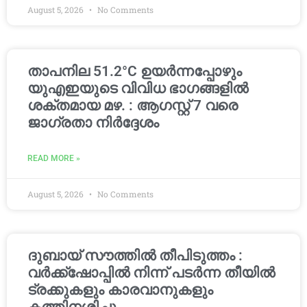
August 5, 2026
No Comments
താപനില 51.2°C ഉയർന്നപ്പോഴും
യുഎഇയുടെ വിവിധ ഭാഗങ്ങളിൽ
ശക്തമായ മഴ. : ആഗസ്റ്റ് 7 വരെ
ജാഗ്രതാ നിർദ്ദേശം
READ MORE »
August 5, 2026
No Comments
ദുബായ് സൗത്തിൽ തീപിടുത്തം :
വർക്ക്‌ഷോപ്പിൽ നിന്ന് പടർന്ന തീയിൽ
ട്രക്കുകളും കാരവാനുകളും