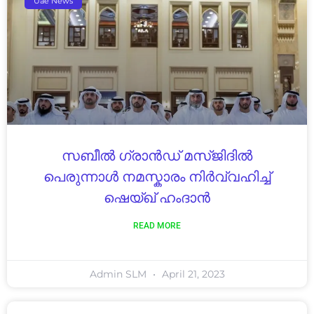
Uae News
സബീൽ ഗ്രാൻഡ് മസ്ജിദിൽ
പെരുന്നാൾ നമസ്കാരം നിർവ്വഹിച്ച്
ഷെയ്ഖ് ഹംദാൻ
READ MORE
Admin SLM
April 21, 2023