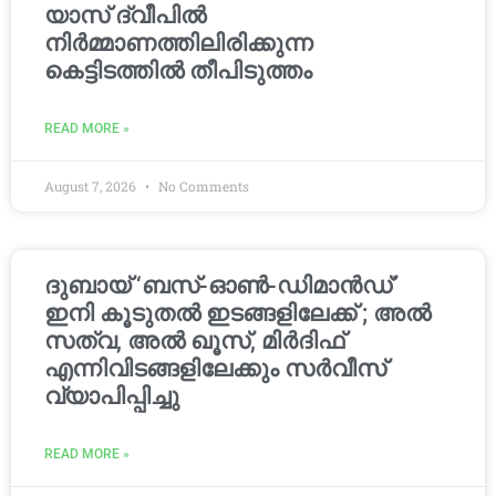
യാസ് ദ്വീപിൽ
നിർമ്മാണത്തിലിരിക്കുന്ന
കെട്ടിടത്തിൽ തീപിടുത്തം
READ MORE »
August 7, 2026
No Comments
ദുബായ് ‘ബസ്-ഓൺ-ഡിമാൻഡ്’
ഇനി കൂടുതൽ ഇടങ്ങളിലേക്ക് ; അൽ
സത്വ, അൽ ഖൂസ്, മിർദിഫ്
എന്നിവിടങ്ങളിലേക്കും സർവീസ്
വ്യാപിപ്പിച്ചു
READ MORE »