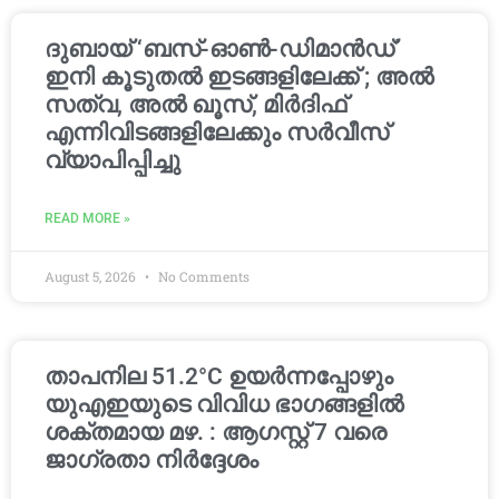
ദുബായ് ‘ബസ്-ഓൺ-ഡിമാൻഡ്’
ഇനി കൂടുതൽ ഇടങ്ങളിലേക്ക് ; അൽ
സത്വ, അൽ ഖൂസ്, മിർദിഫ്
എന്നിവിടങ്ങളിലേക്കും സർവീസ്
വ്യാപിപ്പിച്ചു
READ MORE »
August 5, 2026
No Comments
താപനില 51.2°C ഉയർന്നപ്പോഴും
യുഎഇയുടെ വിവിധ ഭാഗങ്ങളിൽ
ശക്തമായ മഴ. : ആഗസ്റ്റ് 7 വരെ
ജാഗ്രതാ നിർദ്ദേശം