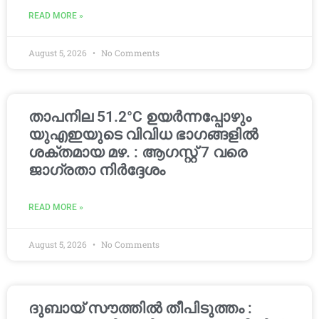
READ MORE »
August 5, 2026
No Comments
താപനില 51.2°C ഉയർന്നപ്പോഴും
യുഎഇയുടെ വിവിധ ഭാഗങ്ങളിൽ
ശക്തമായ മഴ. : ആഗസ്റ്റ് 7 വരെ
ജാഗ്രതാ നിർദ്ദേശം
READ MORE »
August 5, 2026
No Comments
ദുബായ് സൗത്തിൽ തീപിടുത്തം :