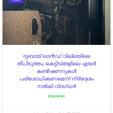
Dubai
ദുബായ് ലാൻഡ് വില്ലയിലെ
തീപിടുത്തം; കെട്ടിടങ്ങളിലെ എയർ
കണ്ടീഷണറുകൾ
പരിശോധിക്കണമെന്ന് നിർദ്ദേശം
നൽകി വിദഗ്ധർ
READ MORE