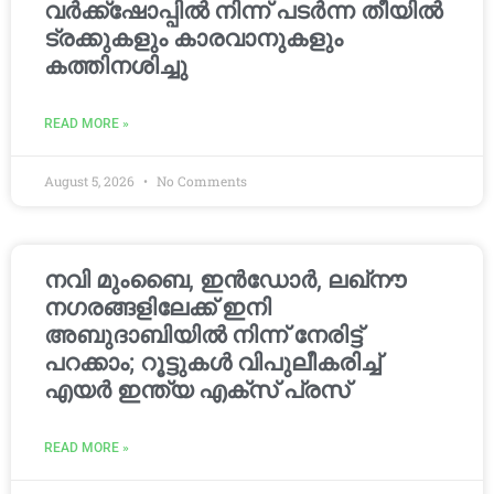
വർക്ക്‌ഷോപ്പിൽ നിന്ന് പടർന്ന തീയിൽ
ട്രക്കുകളും കാരവാനുകളും
കത്തിനശിച്ചു
READ MORE »
August 5, 2026
No Comments
നവി മുംബൈ, ഇൻഡോർ, ലഖ്നൗ
നഗരങ്ങളിലേക്ക് ഇനി
അബുദാബിയിൽ നിന്ന് നേരിട്ട്
പറക്കാം; റൂട്ടുകൾ വിപുലീകരിച്ച്
എയർ ഇന്ത്യ എക്സ് പ്രസ്
READ MORE »