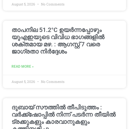
August 5, 2026
No Comments
താപനില 51.2°C ഉയർന്നപ്പോഴും
യുഎഇയുടെ വിവിധ ഭാഗങ്ങളിൽ
ശക്തമായ മഴ. : ആഗസ്റ്റ് 7 വരെ
ജാഗ്രതാ നിർദ്ദേശം
READ MORE »
August 5, 2026
No Comments
ദുബായ് സൗത്തിൽ തീപിടുത്തം :
വർക്ക്‌ഷോപ്പിൽ നിന്ന് പടർന്ന തീയിൽ
ട്രക്കുകളും കാരവാനുകളും