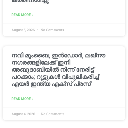
കത്തിനശിച്ചു
READ MORE »
August 5, 2026
No Comments
നവി മുംബൈ, ഇൻഡോർ, ലഖ്നൗ
നഗരങ്ങളിലേക്ക് ഇനി
അബുദാബിയിൽ നിന്ന് നേരിട്ട്
പറക്കാം; റൂട്ടുകൾ വിപുലീകരിച്ച്
എയർ ഇന്ത്യ എക്സ് പ്രസ്
READ MORE »
August 4, 2026
No Comments