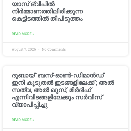
യാസ് ദ്വീപിൽ
നിർമ്മാണത്തിലിരിക്കുന്ന
കെട്ടിടത്തിൽ തീപിടുത്തം
READ MORE »
August 7, 2026
No Comments
ദുബായ് ‘ബസ്-ഓൺ-ഡിമാൻഡ്’
ഇനി കൂടുതൽ ഇടങ്ങളിലേക്ക് ; അൽ
സത്വ, അൽ ഖൂസ്, മിർദിഫ്
എന്നിവിടങ്ങളിലേക്കും സർവീസ്
വ്യാപിപ്പിച്ചു
READ MORE »