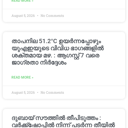
READ MORE »
August 5, 2026
No Comments
താപനില 51.2°C ഉയർന്നപ്പോഴും
യുഎഇയുടെ വിവിധ ഭാഗങ്ങളിൽ
ശക്തമായ മഴ. : ആഗസ്റ്റ് 7 വരെ
ജാഗ്രതാ നിർദ്ദേശം
READ MORE »
August 5, 2026
No Comments
ദുബായ് സൗത്തിൽ തീപിടുത്തം :
വർക്ക്‌ഷോപ്പിൽ നിന്ന് പടർന്ന തീയിൽ