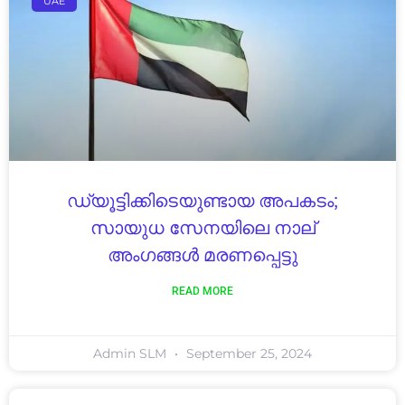
UAE
ഡ്യൂട്ടിക്കിടെയുണ്ടായ അപകടം;
സായുധ സേനയിലെ നാല്
അംഗങ്ങൾ മരണപ്പെട്ടു
READ MORE
Admin SLM
September 25, 2024