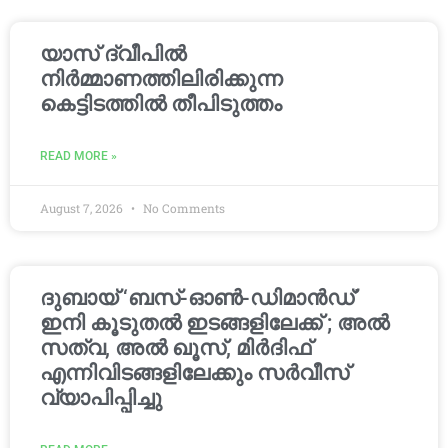
യാസ് ദ്വീപിൽ
നിർമ്മാണത്തിലിരിക്കുന്ന
കെട്ടിടത്തിൽ തീപിടുത്തം
READ MORE »
August 7, 2026
No Comments
ദുബായ് ‘ബസ്-ഓൺ-ഡിമാൻഡ്’
ഇനി കൂടുതൽ ഇടങ്ങളിലേക്ക് ; അൽ
സത്വ, അൽ ഖൂസ്, മിർദിഫ്
എന്നിവിടങ്ങളിലേക്കും സർവീസ്
വ്യാപിപ്പിച്ചു