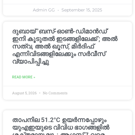
Admin GG
September 15, 2025
ദുബായ് ‘ബസ്-ഓൺ-ഡിമാൻഡ്’
ഇനി കൂടുതൽ ഇടങ്ങളിലേക്ക് ; അൽ
സത്വ, അൽ ഖൂസ്, മിർദിഫ്
എന്നിവിടങ്ങളിലേക്കും സർവീസ്
വ്യാപിപ്പിച്ചു
READ MORE »
August 5, 2026
No Comments
താപനില 51.2°C ഉയർന്നപ്പോഴും
യുഎഇയുടെ വിവിധ ഭാഗങ്ങളിൽ