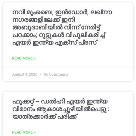
നവി മുംബൈ, ഇൻഡോർ, ലഖ്നൗ
നഗരങ്ങളിലേക്ക് ഇനി
അബുദാബിയിൽ നിന്ന് നേരിട്ട്
പറക്കാം; റൂട്ടുകൾ വിപുലീകരിച്ച്
എയർ ഇന്ത്യ എക്സ് പ്രസ്
READ MORE »
August 4, 2026
No Comments
ഫൂക്കറ്റ് – ഡൽഹി എയര്‍ ഇന്ത്യ
വിമാനം ആകാശച്ചുഴിയില്‍പെട്ടു :
യാത്രക്കാര്‍ക്ക് പരിക്ക്
READ MORE »