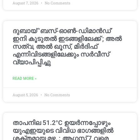
August 7, 2026
No Comments
ദുബായ് ‘ബസ്-ഓൺ-ഡിമാൻഡ്’
ഇനി കൂടുതൽ ഇടങ്ങളിലേക്ക് ; അൽ
സത്വ, അൽ ഖൂസ്, മിർദിഫ്
എന്നിവിടങ്ങളിലേക്കും സർവീസ്
വ്യാപിപ്പിച്ചു
READ MORE »
August 5, 2026
No Comments
താപനില 51.2°C ഉയർന്നപ്പോഴും
യുഎഇയുടെ വിവിധ ഭാഗങ്ങളിൽ
ശക്തമായ മഴ. : ആഗസ്റ്റ് 7 വരെ