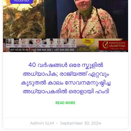
Abudhabi
40 വർഷങ്ങൾ ഒരേ സ്കൂളിൽ
അധ്യാപിക; രാജ്യത്ത് ഏറ്റവും
കൂടുതൽ കാലം സേവനമനുഷ്ഠിച്ച
അധ്യാപകരിൽ ഒരാളായി ഹംദി
READ MORE
Admin SLM
September 30, 2024