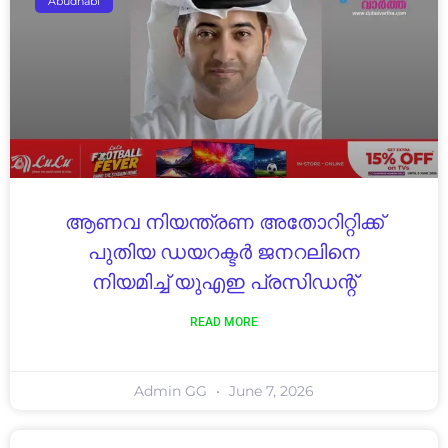
Abudhabi
ആണവ നിയന്ത്രണ അതോറിറ്റിക്ക്
പുതിയ ഡയറക്ടർ ജനറലിനെ
നിയമിച്ച് യുഎഇ പ്രസിഡന്റ്
READ MORE
Admin GG
June 7, 2026