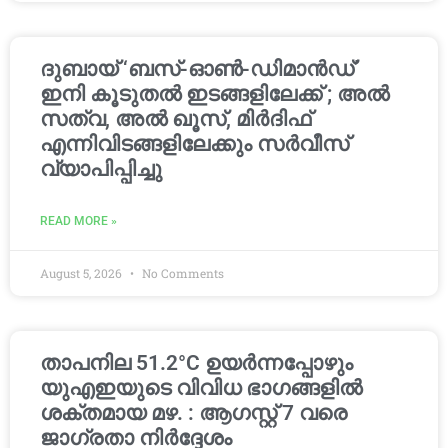
ദുബായ് ‘ബസ്-ഓൺ-ഡിമാൻഡ്’
ഇനി കൂടുതൽ ഇടങ്ങളിലേക്ക് ; അൽ
സത്വ, അൽ ഖൂസ്, മിർദിഫ്
എന്നിവിടങ്ങളിലേക്കും സർവീസ്
വ്യാപിപ്പിച്ചു
READ MORE »
August 5, 2026
No Comments
താപനില 51.2°C ഉയർന്നപ്പോഴും
യുഎഇയുടെ വിവിധ ഭാഗങ്ങളിൽ
ശക്തമായ മഴ. : ആഗസ്റ്റ് 7 വരെ
ജാഗ്രതാ നിർദ്ദേശം