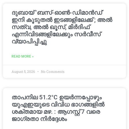
ദുബായ് ‘ബസ്-ഓൺ-ഡിമാൻഡ്’
ഇനി കൂടുതൽ ഇടങ്ങളിലേക്ക് ; അൽ
സത്വ, അൽ ഖൂസ്, മിർദിഫ്
എന്നിവിടങ്ങളിലേക്കും സർവീസ്
വ്യാപിപ്പിച്ചു
READ MORE »
August 5, 2026
No Comments
താപനില 51.2°C ഉയർന്നപ്പോഴും
യുഎഇയുടെ വിവിധ ഭാഗങ്ങളിൽ
ശക്തമായ മഴ. : ആഗസ്റ്റ് 7 വരെ
ജാഗ്രതാ നിർദ്ദേശം