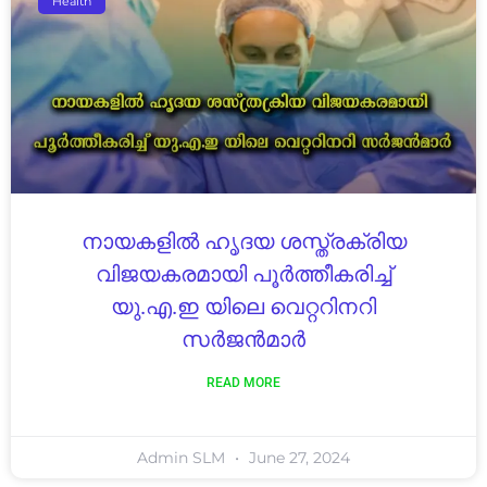
Health
നായകളിൽ ഹൃദയ ശസ്ത്രക്രിയ
വിജയകരമായി പൂർത്തീകരിച്ച്
യു.എ.ഇ യിലെ വെറ്ററിനറി
സർജൻമാർ
READ MORE
Admin SLM
June 27, 2024