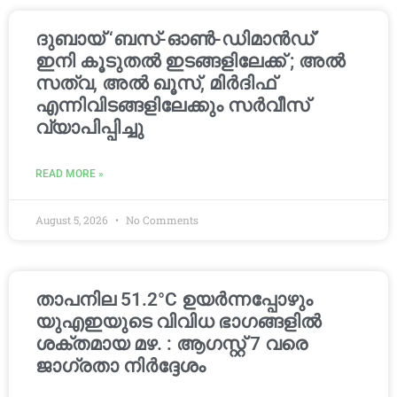
ദുബായ് ‘ബസ്-ഓൺ-ഡിമാൻഡ്’
ഇനി കൂടുതൽ ഇടങ്ങളിലേക്ക് ; അൽ
സത്വ, അൽ ഖൂസ്, മിർദിഫ്
എന്നിവിടങ്ങളിലേക്കും സർവീസ്
വ്യാപിപ്പിച്ചു
READ MORE »
August 5, 2026
No Comments
താപനില 51.2°C ഉയർന്നപ്പോഴും
യുഎഇയുടെ വിവിധ ഭാഗങ്ങളിൽ
ശക്തമായ മഴ. : ആഗസ്റ്റ് 7 വരെ
ജാഗ്രതാ നിർദ്ദേശം