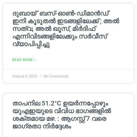
ദുബായ് ‘ബസ്-ഓൺ-ഡിമാൻഡ്’
ഇനി കൂടുതൽ ഇടങ്ങളിലേക്ക് ; അൽ
സത്വ, അൽ ഖൂസ്, മിർദിഫ്
എന്നിവിടങ്ങളിലേക്കും സർവീസ്
വ്യാപിപ്പിച്ചു
READ MORE »
August 5, 2026
No Comments
താപനില 51.2°C ഉയർന്നപ്പോഴും
യുഎഇയുടെ വിവിധ ഭാഗങ്ങളിൽ
ശക്തമായ മഴ. : ആഗസ്റ്റ് 7 വരെ
ജാഗ്രതാ നിർദ്ദേശം