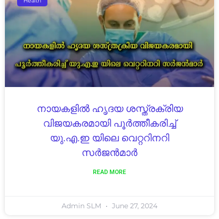
Health
നായകളിൽ ഹൃദയ ശസ്ത്രക്രിയ
വിജയകരമായി പൂർത്തീകരിച്ച്
യു.എ.ഇ യിലെ വെറ്ററിനറി
സർജൻമാർ
READ MORE
Admin SLM
June 27, 2024