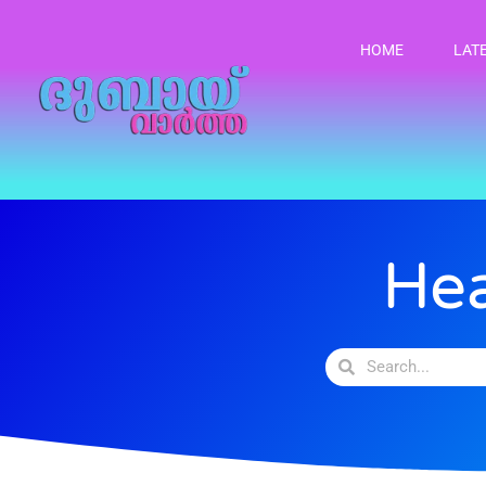
HOME
LAT
Hea