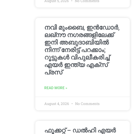
August 5, 2026
No Comments
നവി മുംബൈ, ഇൻഡോർ,
ലഖ്നൗ നഗരങ്ങളിലേക്ക്
ഇനി അബുദാബിയിൽ
നിന്ന് നേരിട്ട് പറക്കാം;
റൂട്ടുകൾ വിപുലീകരിച്ച്
എയർ ഇന്ത്യ എക്സ്
പ്രസ്
READ MORE »
August 4, 2026
No Comments
ഫൂക്കറ്റ് – ഡൽഹി എയര്‍