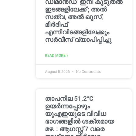
ഡിമാൻഡ്’ ഇനി കൂടുതൽ
ഇടങ്ങളിലേക്ക് ; അൽ
സത്വ, അൽ ഖൂസ്,
മിർദിഫ്
എന്നിവിടങ്ങളിലേക്കും
സർവീസ് വ്യാപിപ്പിച്ചു
READ MORE »
August 5, 2026
No Comments
താപനില 51.2°C
ഉയർന്നപ്പോഴും
യുഎഇയുടെ വിവിധ
ഭാഗങ്ങളിൽ ശക്തമായ
മഴ. : ആഗസ്റ്റ് 7 വരെ