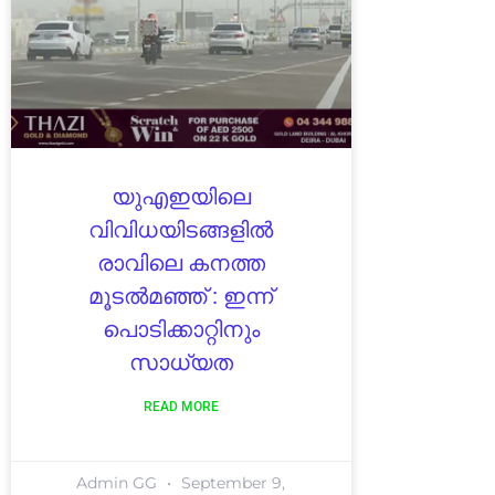
യുഎഇയിലെ
വിവിധയിടങ്ങളിൽ
രാവിലെ കനത്ത
മൂടൽമഞ്ഞ് : ഇന്ന്
പൊടിക്കാറ്റിനും
സാധ്യത
READ MORE
Admin GG
September 9,