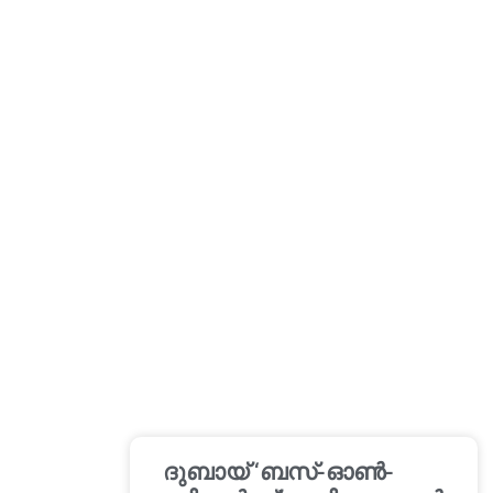
ദുബായ് ‘ബസ്-ഓൺ-