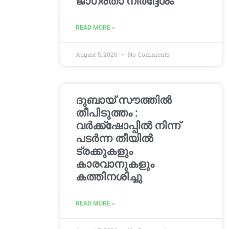
ജാഗ്രതാ നിർദ്ദേശം
READ MORE »
August 5, 2026
No Comments
ദുബായ് സൗത്തിൽ
തീപിടുത്തം :
വർക്ക്‌ഷോപ്പിൽ നിന്ന്
പടർന്ന തീയിൽ
ട്രക്കുകളും
കാരവാനുകളും
കത്തിനശിച്ചു
READ MORE »