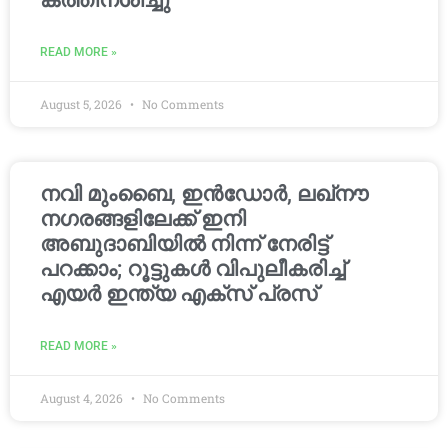
കത്തിനശിച്ചു
READ MORE »
August 5, 2026
No Comments
നവി മുംബൈ, ഇൻഡോർ, ലഖ്നൗ
നഗരങ്ങളിലേക്ക് ഇനി
അബുദാബിയിൽ നിന്ന് നേരിട്ട്
പറക്കാം; റൂട്ടുകൾ വിപുലീകരിച്ച്
എയർ ഇന്ത്യ എക്സ് പ്രസ്
READ MORE »
August 4, 2026
No Comments