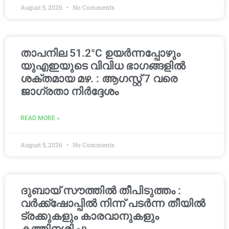
August 5, 2026
No Comments
താപനില 51.2°C ഉയർന്നപ്പോഴും
യുഎഇയുടെ വിവിധ ഭാഗങ്ങളിൽ
ശക്തമായ മഴ. : ആഗസ്റ്റ് 7 വരെ
ജാഗ്രതാ നിർദ്ദേശം
READ MORE »
August 5, 2026
No Comments
ദുബായ് സൗത്തിൽ തീപിടുത്തം :
വർക്ക്‌ഷോപ്പിൽ നിന്ന് പടർന്ന തീയിൽ
ട്രക്കുകളും കാരവാനുകളും