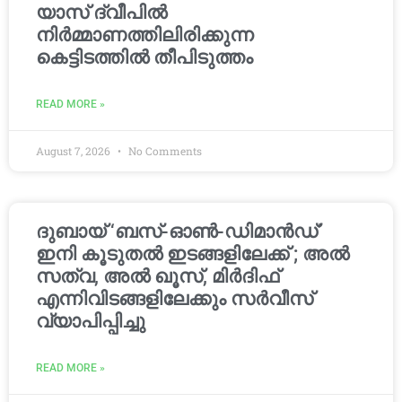
യാസ് ദ്വീപിൽ
നിർമ്മാണത്തിലിരിക്കുന്ന
കെട്ടിടത്തിൽ തീപിടുത്തം
READ MORE »
August 7, 2026
No Comments
ദുബായ് ‘ബസ്-ഓൺ-ഡിമാൻഡ്’
ഇനി കൂടുതൽ ഇടങ്ങളിലേക്ക് ; അൽ
സത്വ, അൽ ഖൂസ്, മിർദിഫ്
എന്നിവിടങ്ങളിലേക്കും സർവീസ്
വ്യാപിപ്പിച്ചു
READ MORE »