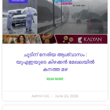
Abudhabi
ചൂടിന് നേരിയ ആശ്വാസം :
യുഎഇയുടെ കിഴക്കൻ മേഖലയിൽ
കനത്ത മഴ
READ MORE
Admin GG
June 24, 2026