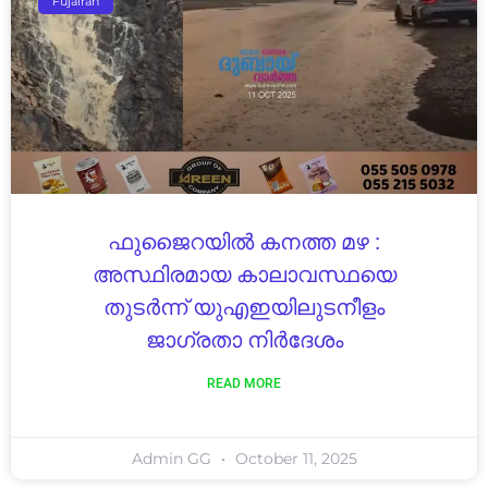
Fujairah
ഫുജൈറയിൽ കനത്ത മഴ :
അസ്ഥിരമായ കാലാവസ്ഥയെ
തുടർന്ന് യുഎഇയിലുടനീളം
ജാഗ്രതാ നിർദേശം
READ MORE
Admin GG
October 11, 2025