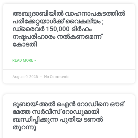
അബുദാബിയിൽ വാഹനാപകടത്തിൽ
പരിക്കേറ്റയാൾക്ക് വൈകല്യം ;
ഡ്രൈവർ 150,000 ദിർഹം
നഷ്ടപരിഹാരം നൽകണമെന്ന്
കോടതി
READ MORE »
August 9, 2026
No Comments
ദുബായ്-അൽ ഐൻ റോഡിനെ ഔദ്
മേത്ത സർവീസ് റോഡുമായി
ബന്ധിപ്പിക്കുന്ന പുതിയ ടണൽ
തുറന്നു