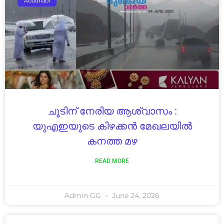
Abudhabi
ചൂടിന് നേരിയ ആശ്വാസം :
യുഎഇയുടെ കിഴക്കൻ മേഖലയിൽ
കനത്ത മഴ
READ MORE
Admin GG
June 24, 2026