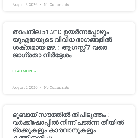
August 5, 2026
No Comments
താപനില 51.2°C ഉയർന്നപ്പോഴും
യുഎഇയുടെ വിവിധ ഭാഗങ്ങളിൽ
ശക്തമായ മഴ. : ആഗസ്റ്റ് 7 വരെ
ജാഗ്രതാ നിർദ്ദേശം
READ MORE »
August 5, 2026
No Comments
ദുബായ് സൗത്തിൽ തീപിടുത്തം :
വർക്ക്‌ഷോപ്പിൽ നിന്ന് പടർന്ന തീയിൽ
ട്രക്കുകളും കാരവാനുകളും