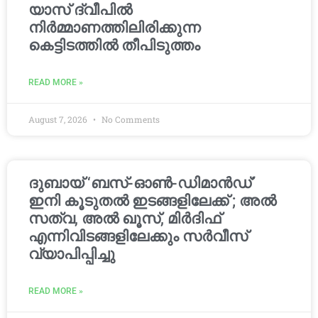
യാസ് ദ്വീപിൽ
നിർമ്മാണത്തിലിരിക്കുന്ന
കെട്ടിടത്തിൽ തീപിടുത്തം
READ MORE »
August 7, 2026
No Comments
ദുബായ് ‘ബസ്-ഓൺ-ഡിമാൻഡ്’
ഇനി കൂടുതൽ ഇടങ്ങളിലേക്ക് ; അൽ
സത്വ, അൽ ഖൂസ്, മിർദിഫ്
എന്നിവിടങ്ങളിലേക്കും സർവീസ്
വ്യാപിപ്പിച്ചു
READ MORE »