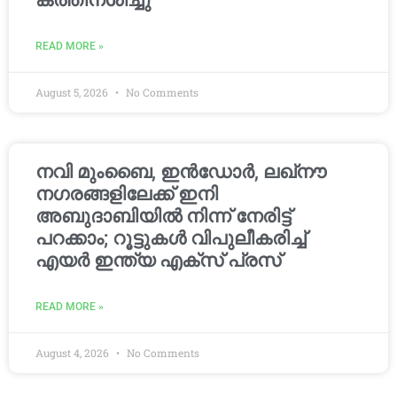
കത്തിനശിച്ചു
READ MORE »
August 5, 2026
No Comments
നവി മുംബൈ, ഇൻഡോർ, ലഖ്നൗ
നഗരങ്ങളിലേക്ക് ഇനി
അബുദാബിയിൽ നിന്ന് നേരിട്ട്
പറക്കാം; റൂട്ടുകൾ വിപുലീകരിച്ച്
എയർ ഇന്ത്യ എക്സ് പ്രസ്
READ MORE »
August 4, 2026
No Comments