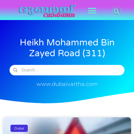
Heikh Mohammed Bin
Zayed Road (311)
www.dubaivartha.com
Dubai