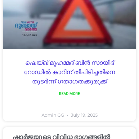
ഷെയ്ഖ് മുഹമ്മദ് ബിൻ സായിദ്
റോഡിൽ കാറിന് തീപിടിച്ചതിനെ
തുടർന്ന് ഗതാഗതക്കുരുക്ക്
READ MORE
Admin GG
July 19, 2025
ഷാർജയുടെ വിവിധ ഭാഗങ്ങളിൽ