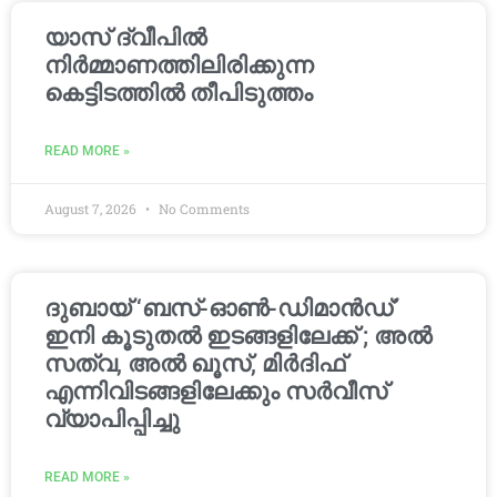
യാസ് ദ്വീപിൽ
നിർമ്മാണത്തിലിരിക്കുന്ന
കെട്ടിടത്തിൽ തീപിടുത്തം
READ MORE »
August 7, 2026
No Comments
ദുബായ് ‘ബസ്-ഓൺ-ഡിമാൻഡ്’
ഇനി കൂടുതൽ ഇടങ്ങളിലേക്ക് ; അൽ
സത്വ, അൽ ഖൂസ്, മിർദിഫ്
എന്നിവിടങ്ങളിലേക്കും സർവീസ്
വ്യാപിപ്പിച്ചു
READ MORE »