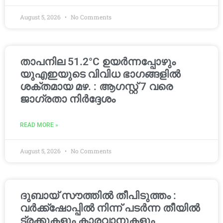
August 5, 2026
No Comments
താപനില 51.2°C ഉയർന്നപ്പോഴും
യുഎഇയുടെ വിവിധ ഭാഗങ്ങളിൽ
ശക്തമായ മഴ. : ആഗസ്റ്റ് 7 വരെ
ജാഗ്രതാ നിർദ്ദേശം
READ MORE »
August 5, 2026
No Comments
ദുബായ് സൗത്തിൽ തീപിടുത്തം :
വർക്ക്‌ഷോപ്പിൽ നിന്ന് പടർന്ന തീയിൽ
ട്രക്കുകളും കാരവാനുകളും