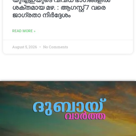
യുഎഇയുടെ വിവിധ ഭാഗങ്ങളിൽ
ശക്തമായ മഴ. : ആഗസ്റ്റ് 7 വരെ
ജാഗ്രതാ നിർദ്ദേശം
READ MORE »
August 5, 2026
No Comments