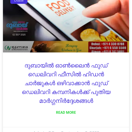
Dubai
ദുബായിൽ ഓൺലൈൻ ഫുഡ്
ഡെലിവറി ഫീസിൽ ഹിഡൻ
ചാർജുകൾ ഒഴിവാക്കാൻ ഫുഡ്
ഡെലിവറി കമ്പനികൾക്ക് പുതിയ
മാർഗ്ഗനിർദ്ദേശങ്ങൾ
READ MORE