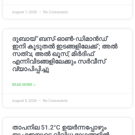
August 7, 2026
No Comments
ദുബായ് ‘ബസ്-ഓൺ-ഡിമാൻഡ്’
ഇനി കൂടുതൽ ഇടങ്ങളിലേക്ക് ; അൽ
സത്വ, അൽ ഖൂസ്, മിർദിഫ്
എന്നിവിടങ്ങളിലേക്കും സർവീസ്
വ്യാപിപ്പിച്ചു
READ MORE »
August 5, 2026
No Comments
താപനില 51.2°C ഉയർന്നപ്പോഴും