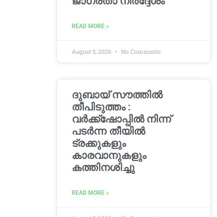
ജാഗ്രതാ നിർദ്ദേശം
READ MORE »
August 5, 2026
No Comments
ദുബായ് സൗത്തിൽ
തീപിടുത്തം :
വർക്ക്‌ഷോപ്പിൽ നിന്ന്
പടർന്ന തീയിൽ
ട്രക്കുകളും
കാരവാനുകളും
കത്തിനശിച്ചു
READ MORE »