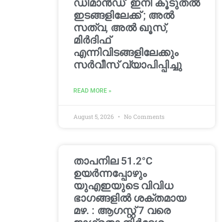
ഡിമാൻഡ്’ ഇനി കൂടുതൽ
ഇടങ്ങളിലേക്ക് ; അൽ
സത്വ, അൽ ഖൂസ്,
മിർദിഫ്
എന്നിവിടങ്ങളിലേക്കും
സർവീസ് വ്യാപിപ്പിച്ചു
READ MORE »
August 5, 2026
No Comments
താപനില 51.2°C
ഉയർന്നപ്പോഴും
യുഎഇയുടെ വിവിധ
ഭാഗങ്ങളിൽ ശക്തമായ
മഴ. : ആഗസ്റ്റ് 7 വരെ