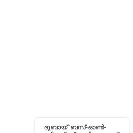
ദുബായ് ‘ബസ്-ഓൺ-