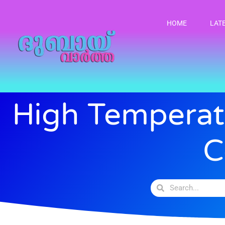
HOME
LAT
High Temperat
C