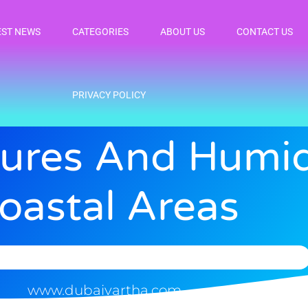
EST NEWS
CATEGORIES
ABOUT US
CONTACT US
PRIVACY POLICY
ures And Humid
oastal Areas
www.dubaivartha.com