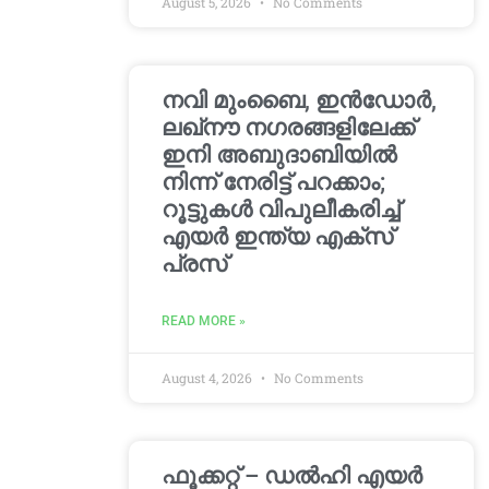
August 5, 2026
No Comments
നവി മുംബൈ, ഇൻഡോർ,
ലഖ്നൗ നഗരങ്ങളിലേക്ക്
ഇനി അബുദാബിയിൽ
നിന്ന് നേരിട്ട് പറക്കാം;
റൂട്ടുകൾ വിപുലീകരിച്ച്
എയർ ഇന്ത്യ എക്സ്
പ്രസ്
READ MORE »
August 4, 2026
No Comments
ഫൂക്കറ്റ് – ഡൽഹി എയര്‍