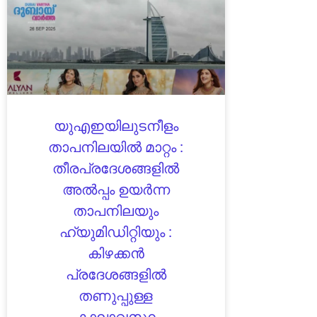
യുഎഇയിലുടനീളം
താപനിലയിൽ മാറ്റം :
തീരപ്രദേശങ്ങളിൽ
അൽപ്പം ഉയർന്ന
താപനിലയും
ഹ്യുമിഡിറ്റിയും :
കിഴക്കൻ
പ്രദേശങ്ങളിൽ
തണുപ്പുള്ള