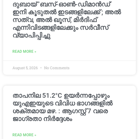
ദുബായ് ‘ബസ്-ഓൺ-ഡിമാൻഡ്’
ഇനി കൂടുതൽ ഇടങ്ങളിലേക്ക് ; അൽ
സത്വ, അൽ ഖൂസ്, മിർദിഫ്
എന്നിവിടങ്ങളിലേക്കും സർവീസ്
വ്യാപിപ്പിച്ചു
READ MORE »
August 5, 2026
No Comments
താപനില 51.2°C ഉയർന്നപ്പോഴും
യുഎഇയുടെ വിവിധ ഭാഗങ്ങളിൽ
ശക്തമായ മഴ. : ആഗസ്റ്റ് 7 വരെ
ജാഗ്രതാ നിർദ്ദേശം
READ MORE »