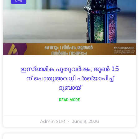
UAE
ഇസ്ലാമിക പുതുവർഷം; ജൂൺ 15
ന് പൊതുഅവധി പ്രഖ്യാപിച്ച്
ദുബായ്
READ MORE
Admin SLM
June 8, 2026