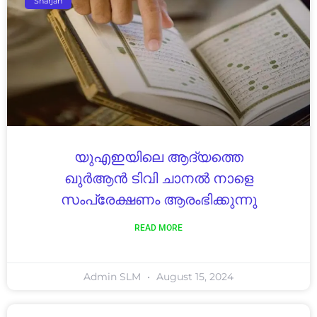
Sharjah
യുഎഇയിലെ ആദ്യത്തെ
ഖുർആൻ ടിവി ചാനൽ നാളെ
സംപ്രേക്ഷണം ആരംഭിക്കുന്നു
READ MORE
Admin SLM
August 15, 2024