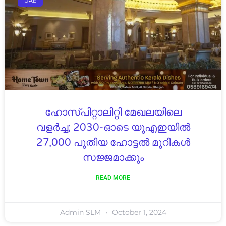
UAE
ഹോസ്പിറ്റാലിറ്റി മേഖലയിലെ
വളർച്ച; 2030-ഓടെ യുഎഇയിൽ
27,000 പുതിയ ഹോട്ടൽ മുറികൾ
സജ്ജമാക്കും
READ MORE
Admin SLM
October 1, 2024