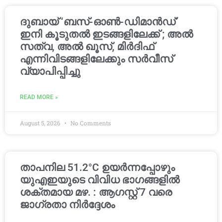
ദുബായ് ‘ബസ്-ഓൺ-ഡിമാൻഡ്’
ഇനി കൂടുതൽ ഇടങ്ങളിലേക്ക് ; അൽ
സത്വ, അൽ ഖൂസ്, മിർദിഫ്
എന്നിവിടങ്ങളിലേക്കും സർവീസ്
വ്യാപിപ്പിച്ചു
READ MORE »
August 5, 2026
No Comments
താപനില 51.2°C ഉയർന്നപ്പോഴും
യുഎഇയുടെ വിവിധ ഭാഗങ്ങളിൽ
ശക്തമായ മഴ. : ആഗസ്റ്റ് 7 വരെ
ജാഗ്രതാ നിർദ്ദേശം