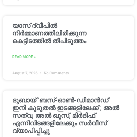
യാസ് ദ്വീപിൽ
നിർമ്മാണത്തിലിരിക്കുന്ന
കെട്ടിടത്തിൽ തീപിടുത്തം
READ MORE »
August 7, 2026
No Comments
ദുബായ് ‘ബസ്-ഓൺ-ഡിമാൻഡ്’
ഇനി കൂടുതൽ ഇടങ്ങളിലേക്ക് ; അൽ
സത്വ, അൽ ഖൂസ്, മിർദിഫ്
എന്നിവിടങ്ങളിലേക്കും സർവീസ്
വ്യാപിപ്പിച്ചു