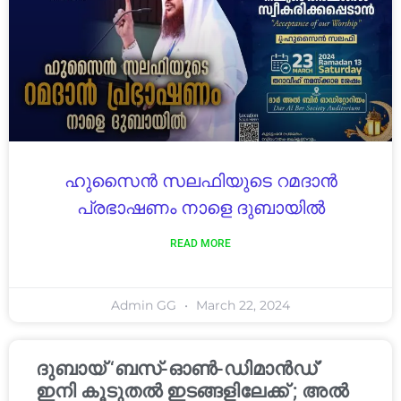
ഹുസൈൻ സലഫിയുടെ റമദാൻ
പ്രഭാഷണം നാളെ ദുബായിൽ
READ MORE
Admin GG
March 22, 2024
ദുബായ് ‘ബസ്-ഓൺ-ഡിമാൻഡ്’
ഇനി കൂടുതൽ ഇടങ്ങളിലേക്ക് ; അൽ