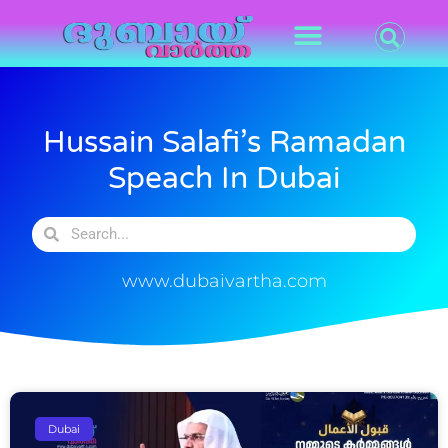
Hussain Salafi’s Ramadan
Speach In Dubai
www.dubaivartha.com
Dubai