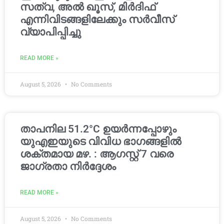
സത്വ, അൽ ഖൂസ്, മിർദിഫ്
എന്നിവിടങ്ങളിലേക്കും സർവീസ്
വ്യാപിപ്പിച്ചു
READ MORE »
August 5, 2026
No Comments
താപനില 51.2°C ഉയർന്നപ്പോഴും
യുഎഇയുടെ വിവിധ ഭാഗങ്ങളിൽ
ശക്തമായ മഴ. : ആഗസ്റ്റ് 7 വരെ
ജാഗ്രതാ നിർദ്ദേശം
READ MORE »
August 5, 2026
No Comments