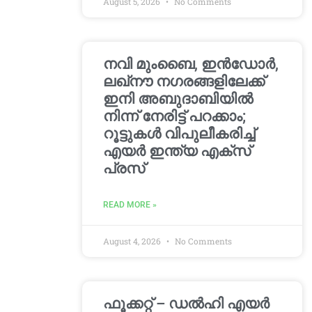
August 5, 2026
No Comments
നവി മുംബൈ, ഇൻഡോർ,
ലഖ്നൗ നഗരങ്ങളിലേക്ക്
ഇനി അബുദാബിയിൽ
നിന്ന് നേരിട്ട് പറക്കാം;
റൂട്ടുകൾ വിപുലീകരിച്ച്
എയർ ഇന്ത്യ എക്സ്
പ്രസ്
READ MORE »
August 4, 2026
No Comments
ഫൂക്കറ്റ് – ഡൽഹി എയര്‍