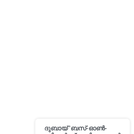
ദുബായ് ‘ബസ്-ഓൺ-