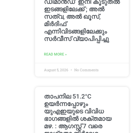
ഡിമാൻഡ്’ ഇനി കൂടുതൽ
ഇടങ്ങളിലേക്ക് ; അൽ
സത്വ, അൽ ഖൂസ്,
മിർദിഫ്
എന്നിവിടങ്ങളിലേക്കും
സർവീസ് വ്യാപിപ്പിച്ചു
READ MORE »
August 5, 2026
No Comments
താപനില 51.2°C
ഉയർന്നപ്പോഴും
യുഎഇയുടെ വിവിധ
ഭാഗങ്ങളിൽ ശക്തമായ
മഴ. : ആഗസ്റ്റ് 7 വരെ