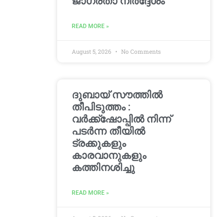
ജാഗ്രതാ നിർദ്ദേശം
READ MORE »
August 5, 2026
No Comments
ദുബായ് സൗത്തിൽ
തീപിടുത്തം :
വർക്ക്‌ഷോപ്പിൽ നിന്ന്
പടർന്ന തീയിൽ
ട്രക്കുകളും
കാരവാനുകളും
കത്തിനശിച്ചു
READ MORE »